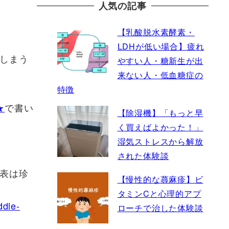
人気の記事
【乳酸脱水素酵素・
LDHが低い場合】疲れ
しまう
やすい人・糖新生が出
来ない人・低血糖症の
特徴
★
で書い
【除湿機】「もっと早
く買えばよかった！」
湿気ストレスから解放
された体験談
発表は珍
【慢性的な蕁麻疹】ビ
タミンCと心理的アプ
ddle-
ローチで治した体験談