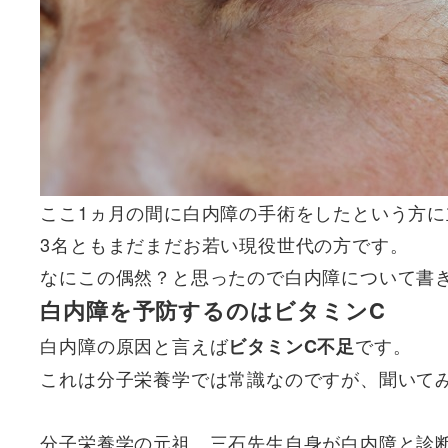
ここ1ヵ月の間に白内障の手術をしたという方に
3名ともまだまだお若い現役世代の方です。
なにこの偶然？と思ったので白内障について書
白内障を予防するのはビタミンC
白内障の原因と言えば
です。
ビタミンC不足
これは分子栄養学では常識なのですが、聞いて
分子栄養学の元祖、三石先生自身が白内障と診