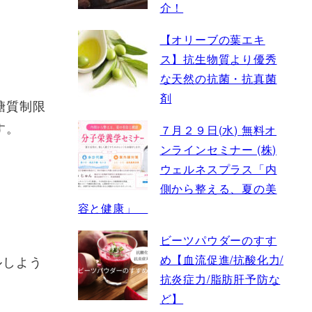
介！
【オリーブの葉エキ
ス】抗生物質より優秀
な天然の抗菌・抗真菌
剤
糖質制限
す。
７月２９日(水) 無料オ
ンラインセミナー (株)
ウェルネスプラス「内
側から整える、夏の美
容と健康」
ビーツパウダーのすす
め【血流促進/抗酸化力/
ルしよう
抗炎症力/脂肪肝予防な
ど】