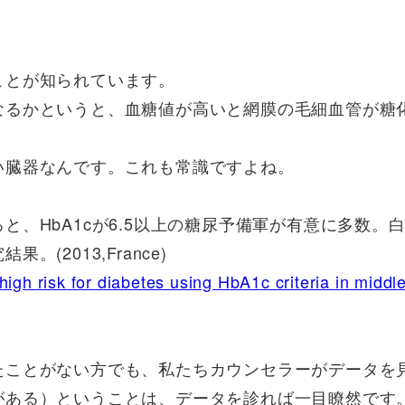
ことが知られています。
なるかというと、血糖値が高いと網膜の毛細血管が糖
い臓器なんです。これも常識ですよね。
、HbA1cが6.5以上の糖尿予備軍が有意に多数。
2013,France)
igh risk for diabetes using HbA1c criteria in middl
たことがない方でも、私たちカウンセラーがデータを
がある）ということは、データを診れば一目瞭然です