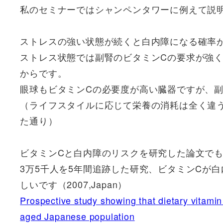
私のセミナーではシャンペンタワーに例えて説
ストレスの強い状態が続くと白内障になる確率
ストレス状態では副腎のビタミンCの要求が強
からです。
眼球もビタミンCの必要度が高い臓器ですが、
（ライフスタイルに応じて栄養の消耗は全く違
た通り）
ビタミンCと白内障のリスクを研究した論文で
3万5千人を5年間追跡した研究、ビタミンCが
しいです（2007,Japan）
Prospective study showing that dietary vitamin
aged Japanese population