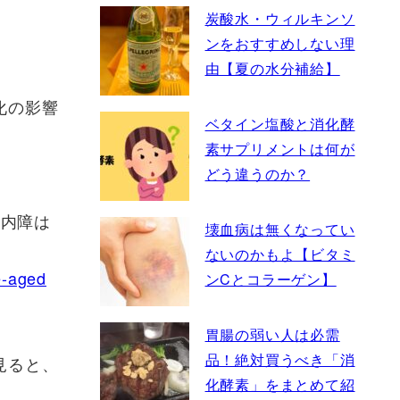
炭酸水・ウィルキンソ
ンをおすすめしない理
由【夏の水分補給】
化の影響
ベタイン塩酸と消化酵
素サプリメントは何が
どう違うのか？
白内障は
壊血病は無くなってい
ないのかもよ【ビタミ
e-aged
ンCとコラーゲン】
胃腸の弱い人は必需
品！絶対買うべき「消
見ると、
化酵素」をまとめて紹
。