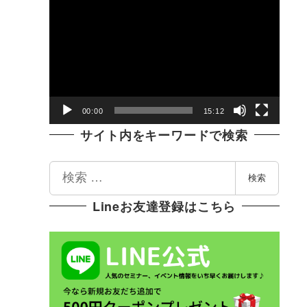
動
画
プ
レ
ー
ヤ
00:00
15:12
ー
サイト内をキーワードで検索
検
検索
索
Lineお友達登録はこちら