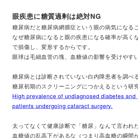
眼疾患に糖質過剰は絶対NG
糖尿病だと糖尿病網膜症という眼の病気になる
なぜ糖尿病になると眼の疾患になる確率が高く
で損傷し、変形するからです。
眼球は毛細血管の塊、血糖値の影響を受けやす
糖尿病とは診断されていない白内障患者を調べると
糖尿初期のスクリーニングにつかえるという研究結果。(
High prevalence of undiagnosed diabetes and h
patients undergoing cataract surgery.
太ってなくて健康診断で「糖尿」なんて言われ
血糖値の乱高下があるな（つまり高血糖の瞬間