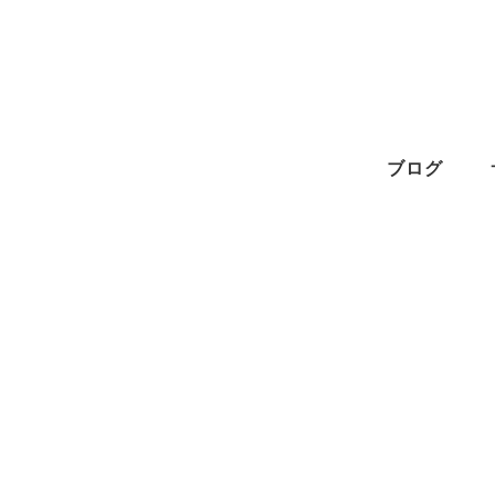
メ
イ
ン
コ
ン
ブログ
テ
ン
ツ
へ
移
動