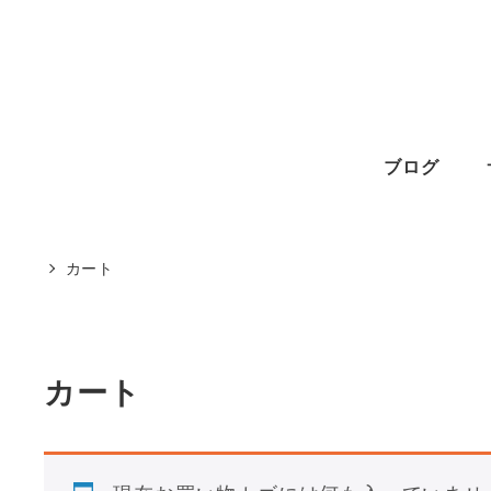
メ
イ
ン
コ
ン
ブログ
テ
ン
カート
ツ
へ
移
動
カート