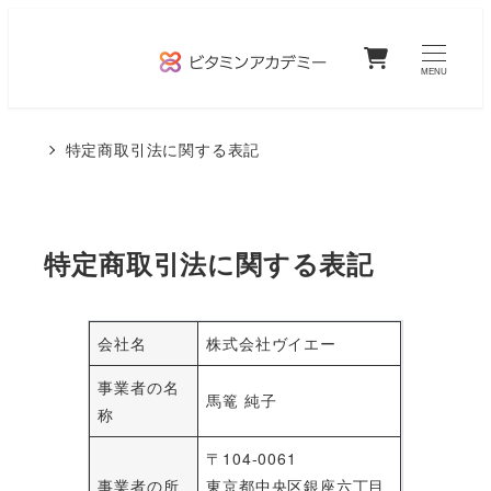
メ
0
イ
MENU
ン
コ
特定商取引法に関する表記
ン
テ
ン
特定商取引法に関する表記
ツ
へ
移
会社名
株式会社ヴイエー
動
事業者の名
馬篭 純子
称
〒104-0061
事業者の所
東京都中央区銀座六丁目