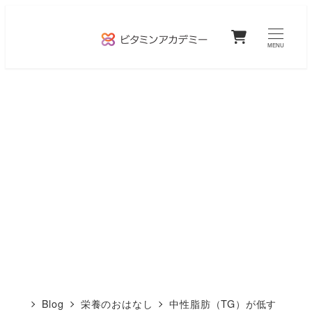
メ
0
イ
MENU
ン
コ
ン
テ
ン
ツ
へ
移
動
Blog
栄養のおはなし
中性脂肪（TG）が低す