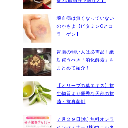
症力/脂肪肝予防など】
壊血病は無くなっていない
のかもよ【ビタミンCとコ
ラーゲン】
胃腸の弱い人は必需品！絶
対買うべき「消化酵素」を
まとめて紹介！
【オリーブの葉エキス】抗
生物質より優秀な天然の抗
菌・抗真菌剤
７月２９日(水) 無料オンラ
インセミナー (株)ウェルネ