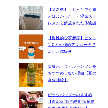
【除湿機】「もっと早く買
えばよかった！」湿気スト
レスから解放された体験談
【慢性的な蕁麻疹】ビタミ
ンCと心理的アプローチで
治した体験談
炭酸水・ウィルキンソンを
おすすめしない理由【夏の
水分補給】
ビーツパウダーのすすめ
【血流促進/抗酸化力/抗炎