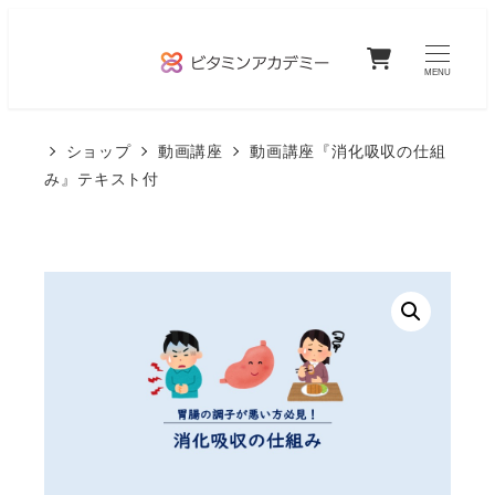
メ
0
イ
MENU
ン
コ
ショップ
動画講座
動画講座『消化吸収の仕組
ン
み』テキスト付
テ
ン
ツ
へ
移
動