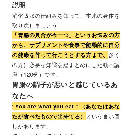
収
説明
の
消化吸収の仕組みを知って、本来の身体を
仕
取り戻しましょう。
組
「胃腸の具合が今一つ」というお悩みの方
み』
から、サプリメントや食事で能動的に自分
テ
多く
の健康を作って行こうとする方まで、
キ
の方に必要な知識を総まとめにした動画講
ス
座（120分）です。
ト
胃腸の調子が悪いと感じているあ
付
なたへ
個
“You are what you eat.” （あなたはあな
という言い回
たが食べたもので出来てる）
しがあります。