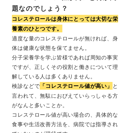
そ
題なのでしょう？
の
コレステロールは身体にとっては大切な栄
対
養素のひとつです。
策』
適度な量のコレステロールが無ければ、身
テ
体は健康な状態を保てません。
キ
分子栄養学を学ぶ皆様であれば周知の事実
ス
ですが、正しくその役割と働きについて理
ト
解している人は多くありません。
付
検診などで
と
「コレステロール値が高い」
個
言われて、無駄におびえていらっしゃる方
がなんと多いことか。
コレステロール値が高い場合の、具体的な
食事や生活改善方法を、病院では指導され