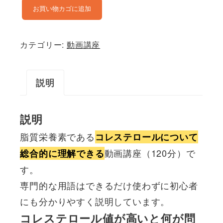
動
お買い物カゴに追加
画
講
カテゴリー:
動画講座
座
『コ
説明
レ
ス
テ
説明
ロ
脂質栄養素である
コレステロールについて
ー
動画講座（120分）で
総合的に理解できる
ル
す。
代
専門的な用語はできるだけ使わずに初心者
謝
にも分かりやすく説明しています。
と
コレステロール値が高いと何が問