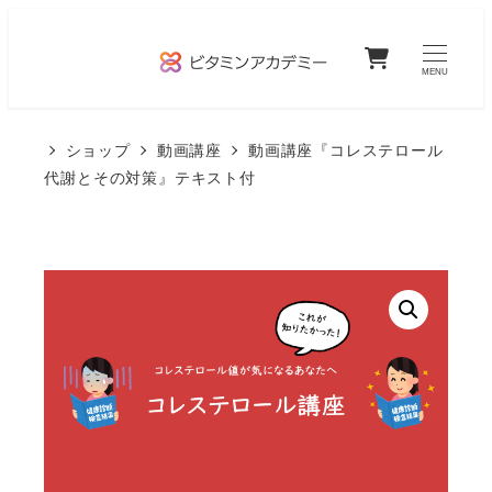
メ
0
イ
MENU
ン
コ
ショップ
動画講座
動画講座『コレステロール
ン
代謝とその対策』テキスト付
テ
ン
ツ
へ
移
動