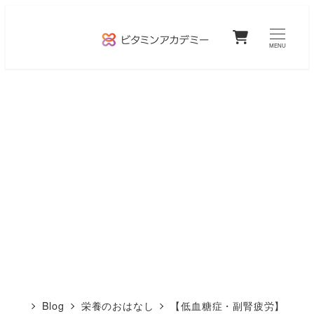
メ
0
イ
MENU
ン
コ
ン
テ
ン
ツ
へ
移
動
Blog
栄養のおはなし
【低血糖症・副腎疲労】