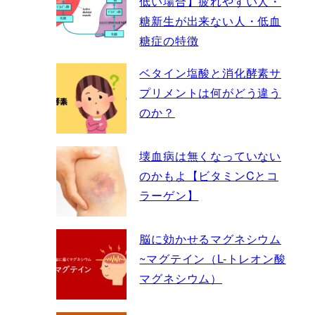
低い場合】疲れやすい人・
糖新生が出来ない人・低血
糖症の特徴
ベタイン塩酸と消化酵素サ
プリメントは何がどう違う
のか？
壊血病は無くなっていない
のかもよ【ビタミンCとコ
ラーゲン】
脳に効かせるマグネシウム
~マグテイン（L-トレオン酸
マグネシウム）