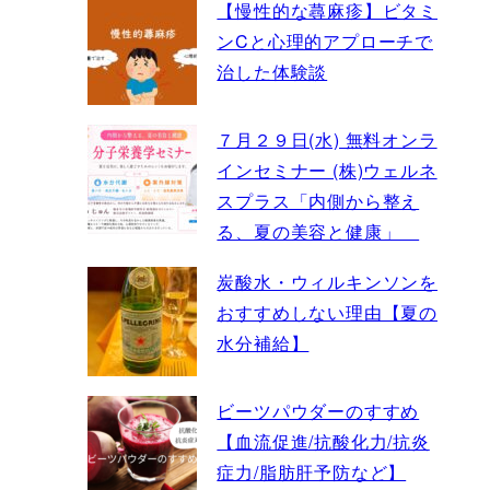
【慢性的な蕁麻疹】ビタミ
ンCと心理的アプローチで
治した体験談
７月２９日(水) 無料オンラ
インセミナー (株)ウェルネ
スプラス「内側から整え
る、夏の美容と健康」
炭酸水・ウィルキンソンを
おすすめしない理由【夏の
水分補給】
ビーツパウダーのすすめ
【血流促進/抗酸化力/抗炎
症力/脂肪肝予防など】