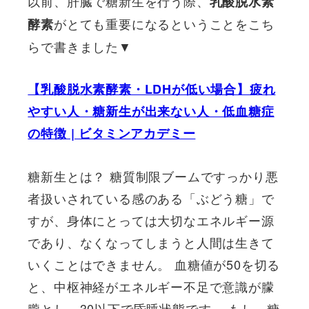
以前、肝臓で糖新生を行う際、
乳酸脱水素
がとても重要になるということをこち
酵素
らで書きました▼
【乳酸脱水素酵素・LDHが低い場合】疲れ
やすい人・糖新生が出来ない人・低血糖症
の特徴 | ビタミンアカデミー
糖新生とは？ 糖質制限ブームですっかり悪
者扱いされている感のある「ぶどう糖」で
すが、身体にとっては大切なエネルギー源
であり、なくなってしまうと人間は生きて
いくことはできません。 血糖値が50を切る
と、中枢神経がエネルギー不足で意識が朦
朧とし、30以下で昏睡状態です。 もし、糖