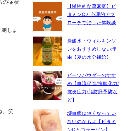
系の症状
【慢性的な蕁麻疹】ビ
タミンCと心理的アプ
ローチで治した体験談
推測しま
炭酸水・ウィルキンソ
ンをおすすめしない理
由【夏の水分補給】
ビーツパウダーのすす
め【血流促進/抗酸化力/
抗炎症力/脂肪肝予防な
ど】
ね。笑
壊血病は無くなってい
ないのかもよ【ビタミ
ンCとコラーゲン】