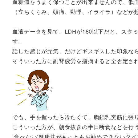
血糖値をうまく保つことが出来ませんので、低
（立ちくらみ、頭痛、動悸、イライラ）などが
血液データを見て、LDHが180以下だと、ス
す。
話した感じが元気、だけどギスギスした印象な
そういった方に副腎疲労を指摘すると全否定さ
でも、手を握ったら冷たくて、胸鎖乳突筋に張
こういった方が、朝食抜きの半日断食などを行
’食べない’健康法がもっともお勧めできないタ