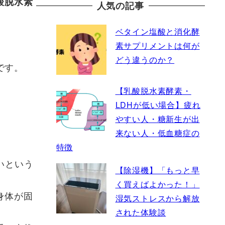
酸脱水素
人気の記事
ベタイン塩酸と消化酵
素サプリメントは何が
どう違うのか？
です。
【乳酸脱水素酵素・
LDHが低い場合】疲れ
やすい人・糖新生が出
来ない人・低血糖症の
特徴
いという
【除湿機】「もっと早
く買えばよかった！」
身体が固
湿気ストレスから解放
された体験談