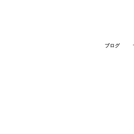
メ
イ
ン
コ
ン
ブログ
テ
ン
ツ
へ
移
動