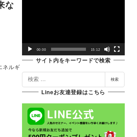
動
来な
画
プ
レ
ー
ヤ
00:00
15:12
ー
サイト内をキーワードで検索
エネルギ
検
検索
索
Lineお友達登録はこちら