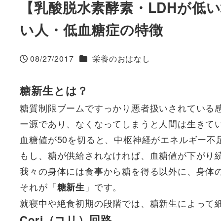
【乳酸脱水素酵素・LDHが低
い人・低血糖症の特徴
カテゴリー
08/27/2017
栄養のおはなし
投稿日
糖新生とは？
糖質制限ブームですっかり悪者扱いされている
ー源であり、なくなってしまうと人間は生きて
血糖値が50を切ると、中枢神経がエネルギー不
もし、糖が供給されなければ、血糖値が下がり
我々の身体には食事から糖を得る以外に、身体
それが「
」です。
糖新生
就寝中や絶食初期の段階では、糖新生によって
Cori（コリ）回路