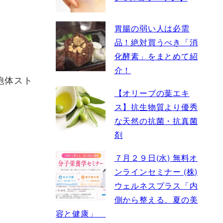
胃腸の弱い人は必需
品！絶対買うべき「消
化酵素」をまとめて紹
介！
胞体スト
【オリーブの葉エキ
ス】抗生物質より優秀
な天然の抗菌・抗真菌
剤
７月２９日(水) 無料オ
ンラインセミナー (株)
ウェルネスプラス「内
側から整える、夏の美
容と健康」