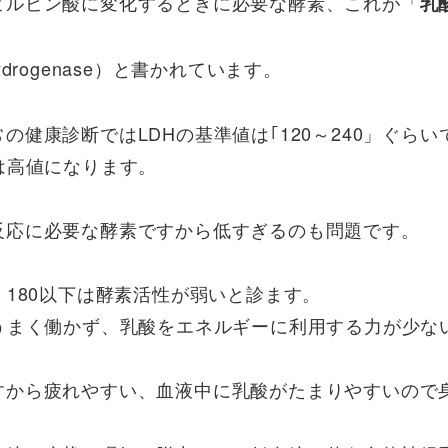
ピルビン酸に変化するときに必要な酵素、これが「
乳
dehydrogenase）と書かれています。
健康診断ではLDHの基準値は｢120～240」ぐらい
は高値になります。
。
反応に必要な酵素ですから低すぎるのも問題です。
）180以下は酵素活性が弱いと診ます。
うまく働かず、乳酸をエネルギーに利用する力が少な
すから疲れやすい、血液中に乳酸がたまりやすいので