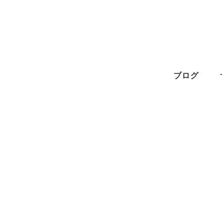
メ
イ
ン
コ
ン
ブログ
テ
ン
ツ
へ
移
動