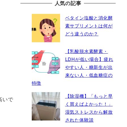
人気の記事
ベタイン塩酸と消化酵
素サプリメントは何が
どう違うのか？
【乳酸脱水素酵素・
LDHが低い場合】疲れ
やすい人・糖新生が出
来ない人・低血糖症の
特徴
【除湿機】「もっと早
高いで
く買えばよかった！」
湿気ストレスから解放
された体験談