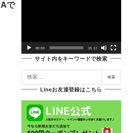
動
Aで
画
プ
レ
ー
ヤ
00:00
15:12
ー
サイト内をキーワードで検索
検
検索
索
Lineお友達登録はこちら