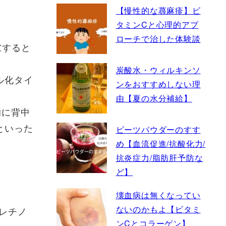
【慢性的な蕁麻疹】ビ
タミンCと心理的アプ
ローチで治した体験談
慮すると
炭酸水・ウィルキンソ
ル化タイ
ンをおすすめしない理
由【夏の水分補給】
的に背中
といった
ビーツパウダーのすす
め【血流促進/抗酸化力/
抗炎症力/脂肪肝予防な
ど】
壊血病は無くなってい
ないのかもよ【ビタミ
レチノ
ンCとコラーゲン】