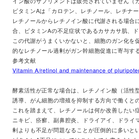
イン酸のサプリメントは販売されていません（
ビタミンAは「カロテン、レチノール、レチナ
レチノールからレチノイン酸に代謝される場合
合、ビタミンAの不足症状であるカサカサ肌、
この代謝がうまくいかないと、細胞のガン化を
的なレチノール過剰がガン幹細胞促進に寄与す
参考文献
Vitamin A/retinol and maintenance of pluripote
酵素活性が正常な場合は、レチノイン酸（活性
誘導、がん細胞の増殖を抑制する方向で働くと
これを踏まえて、レチノールは何か改善したい
ニキビ、疥癬、副鼻腔炎、ドライアイ、ドライ
剰よりも不足が問題なることが圧倒的に多いと