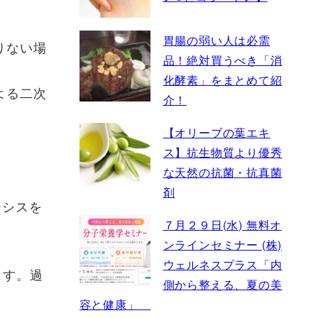
胃腸の弱い人は必需
りない場
品！絶対買うべき「消
化酵素」をまとめて紹
よる二次
介！
【オリーブの葉エキ
ス】抗生物質より優秀
な天然の抗菌・抗真菌
剤
ーシスを
７月２９日(水) 無料オ
ンラインセミナー (株)
ウェルネスプラス「内
ます。過
側から整える、夏の美
容と健康」