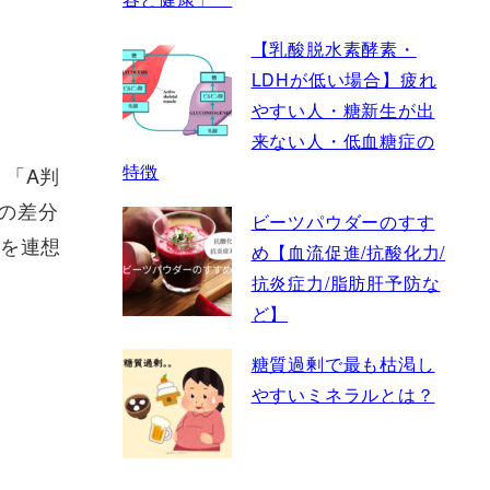
【乳酸脱水素酵素・
LDHが低い場合】疲れ
やすい人・糖新生が出
来ない人・低血糖症の
特徴
 「A判
その差分
ビーツパウダーのすす
酒を連想
め【血流促進/抗酸化力/
抗炎症力/脂肪肝予防な
ど】
糖質過剰で最も枯渇し
やすいミネラルとは？