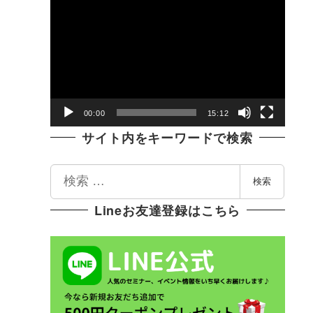
動
画
プ
レ
ー
ヤ
00:00
15:12
ー
サイト内をキーワードで検索
検
検索
索
Lineお友達登録はこちら