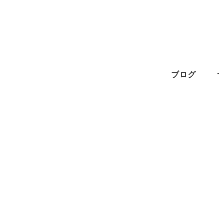
メ
イ
ン
コ
ン
ブログ
テ
ン
ツ
へ
移
動