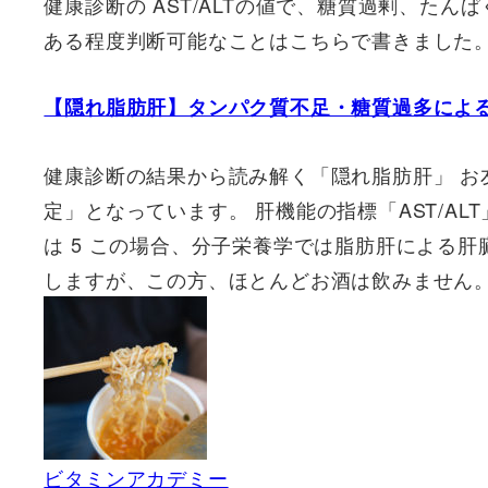
健康診断の AST/ALTの値で、糖質過剰、たん
ある程度判断可能なことはこちらで書きました
【隠れ脂肪肝】タンパク質不足・糖質過多による肝臓
健康診断の結果から読み解く「隠れ脂肪肝」 お
定」となっています。 肝機能の指標「AST/AL
は 5 この場合、分子栄養学では脂肪肝による
しますが、この方、ほとんどお酒は飲みません。
ビタミンアカデミー