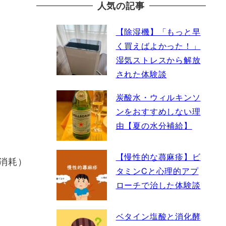
人気の記事
【除湿機】「もっと早
く買えばよかった！」
湿気ストレスから解放
された体験談
炭酸水・ウィルキンソ
ンをおすすめしない理
由【夏の水分補給】
【慢性的な蕁麻疹】ビ
消耗）
タミンCと心理的アプ
ローチで治した体験談
ベタイン塩酸と消化酵