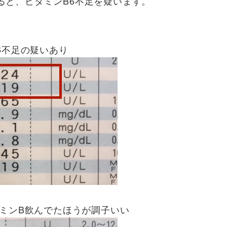
いると、ビタミンB6不足を疑います。
B6不足の疑いあり
ビタミンB飲んでたほうが調子いい