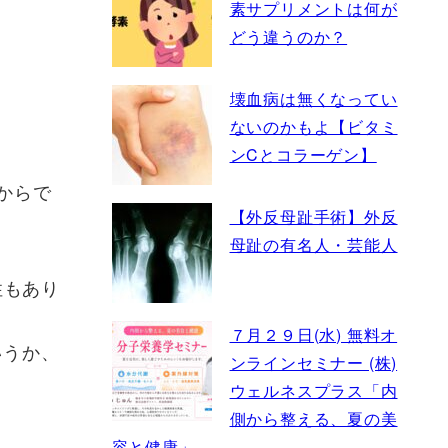
素サプリメントは何が
どう違うのか？
壊血病は無くなってい
ないのかもよ【ビタミ
ンCとコラーゲン】
からで
【外反母趾手術】外反
母趾の有名人・芸能人
性もあり
７月２９日(水) 無料オ
いうか、
ンラインセミナー (株)
ウェルネスプラス「内
側から整える、夏の美
容と健康」