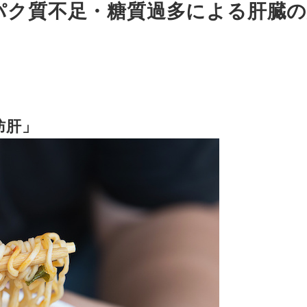
ンパク質不足・糖質過多による肝臓
肪肝」