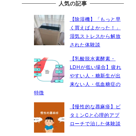
人気の記事
【除湿機】「もっと早
く買えばよかった！」
湿気ストレスから解放
された体験談
【乳酸脱水素酵素・
LDHが低い場合】疲れ
やすい人・糖新生が出
来ない人・低血糖症の
特徴
【慢性的な蕁麻疹】ビ
タミンCと心理的アプ
ローチで治した体験談