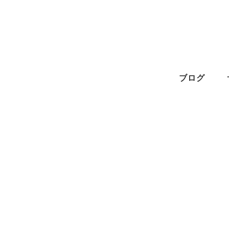
メ
イ
ン
コ
ン
ブログ
テ
ン
ツ
へ
移
動