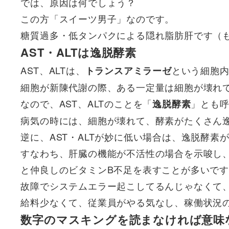
では、原因は何でしょう？
この方「スイーツ男子」なのです。
糖質過多・低タンパクによる隠れ脂肪肝です（
AST・ALTは逸脱酵素
AST、ALTは、
という細胞
トランスアミラーゼ
細胞が新陳代謝の際、ある一定量は細胞が壊れ
なので、AST、ALTのことを「
」とも
逸脱酵素
病気の時には、細胞が壊れて、酵素がたくさん
逆に、
AST・ALTが妙に低い場合は、逸脱酵素
すなわち、肝臓の機能が不活性の場合を示唆し
と仲良しのビタミンB不足
を表すことが多いで
故障でシステムエラー起こしてるんじゃなくて
給料少なくて、従業員がやる気なし、稼働状況
数字のマスキングを読まなければ意味