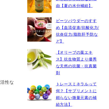
由【夏の水分補給】
ビーツパウダーのすす
め【血流促進/抗酸化力/
抗炎症力/脂肪肝予防な
ど】
【オリーブの葉エキ
ス】抗生物質より優秀
な天然の抗菌・抗真菌
剤
不活性な
トレースミネラルって
何？【サプリメントに
頼らない微量元素の補
給方法】