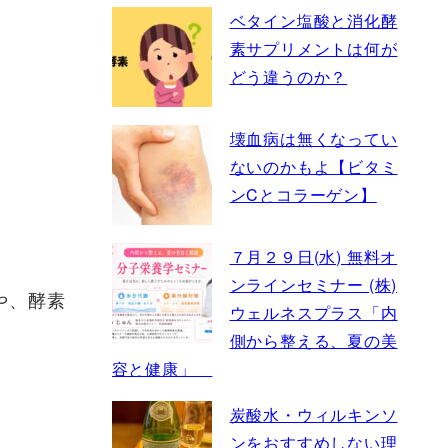
ベタイン塩酸と消化酵
素サプリメントは何が
どう違うのか？
壊血病は無くなってい
ないのかもよ【ビタミ
ンCとコラーゲン】
７月２９日(水) 無料オ
ンラインセミナー (株)
や、酵素
ウェルネスプラス「内
側から整える、夏の美
容と健康」
炭酸水・ウィルキンソ
ンをおすすめしない理