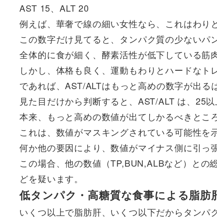
AST 15、ALT 20
例えば、華奢で線の細い女性なら、これはわり
この数字だけ見てると、タンパク質の少ないパ
全体的に食が細く、酵素活性が低下している筋
しかし、体格も良く、運動もわりとハードなト
であれば、AST/ALTはもっと高めの数字が出る
見た目だけから判断すると、AST/ALT は、2
本来、もっと高めの数値が出てしかるべきとこ
これは、
数値がマスキングされている可能性を
何か他の要因により、数値がマイナス側に引っ
この場合、他の数値（TP,BUN,ALBなど）
どを疑います。
低タンパク・高糖質な食事による脂肪
いくつ以上で脂肪肝、いくつ以下だからタンパ