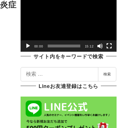
動
の炎症
画
プ
レ
ー
ヤ
00:00
15:12
ー
サイト内をキーワードで検索
検
検索
索
Lineお友達登録はこちら