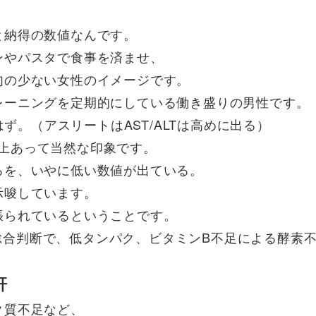
と納得の数値なんです。
ンやパスタで食事を済ませ、
肉の少ない女性のイメージです。
レーニングを定期的にしている働き盛りの男性です。
はず。（アスリートはAST/ALTは高めに出る）
5以上あって当然な印象です。
ろを、いやに低い数値が出ている。
示唆
しています。
張られているということです。
との総合判断で、低タンパク、ビタミンB不足による酵素
肝
ク質不足など、