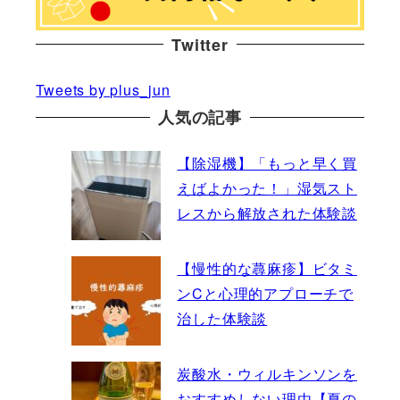
Twitter
Tweets by plus_jun
人気の記事
【除湿機】「もっと早く買
えばよかった！」湿気スト
レスから解放された体験談
【慢性的な蕁麻疹】ビタミ
ンCと心理的アプローチで
治した体験談
炭酸水・ウィルキンソンを
おすすめしない理由【夏の