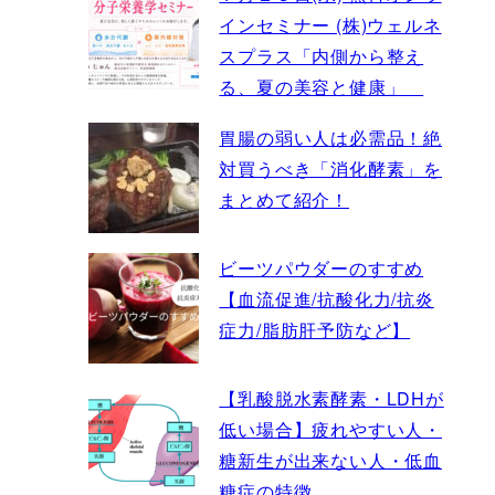
インセミナー (株)ウェルネ
スプラス「内側から整え
る、夏の美容と健康」
胃腸の弱い人は必需品！絶
対買うべき「消化酵素」を
まとめて紹介！
ビーツパウダーのすすめ
【血流促進/抗酸化力/抗炎
症力/脂肪肝予防など】
【乳酸脱水素酵素・LDHが
低い場合】疲れやすい人・
糖新生が出来ない人・低血
糖症の特徴