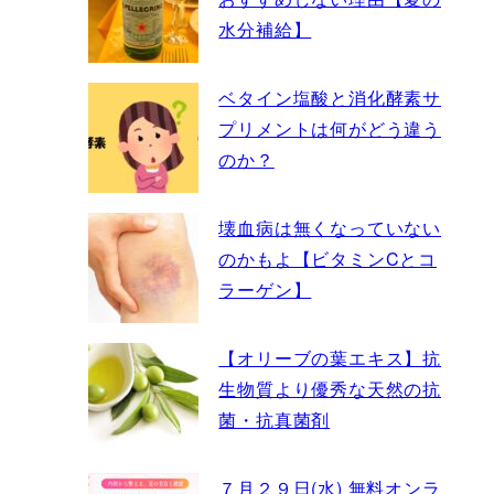
水分補給】
ベタイン塩酸と消化酵素サ
プリメントは何がどう違う
のか？
壊血病は無くなっていない
のかもよ【ビタミンCとコ
ラーゲン】
【オリーブの葉エキス】抗
生物質より優秀な天然の抗
菌・抗真菌剤
７月２９日(水) 無料オンラ