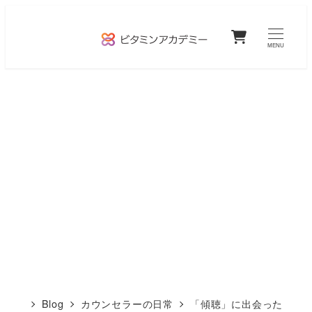
メ
0
イ
MENU
ン
コ
ン
テ
ン
ツ
へ
移
動
Blog
カウンセラーの日常
「傾聴」に出会った