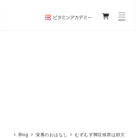
メ
0
イ
MENU
ン
コ
ン
テ
ン
ツ
へ
移
動
Blog
栄養のおはなし
むずむず脚症候群は鉄欠