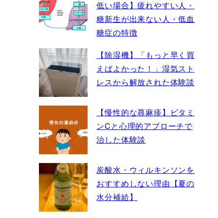
低い場合】疲れやすい人・
糖新生が出来ない人・低血
糖症の特徴
【除湿機】「もっと早く買
えばよかった！」湿気スト
レスから解放された体験談
【慢性的な蕁麻疹】ビタミ
ンCと心理的アプローチで
治した体験談
炭酸水・ウィルキンソンを
おすすめしない理由【夏の
水分補給】