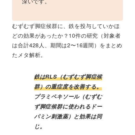
深いです。
むずむず脚症候群に、鉄を投与していかほ
どの効果があったか？10件の研究（対象者
は合計428人、期間は2〜16週間）をまとめ
たメタ解析。
鉄はRLS（むずむず脚症候
群）の重症度を改善する。
プラミペキソール（むずむ
ず脚症候群に使われるドー
パミン刺激薬）と効果は同
じ。