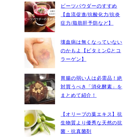
ビーツパウダーのすすめ
【血流促進/抗酸化力/抗炎
症力/脂肪肝予防など】
壊血病は無くなっていない
のかもよ【ビタミンCとコ
ラーゲン】
胃腸の弱い人は必需品！絶
対買うべき「消化酵素」を
まとめて紹介！
【オリーブの葉エキス】抗
生物質より優秀な天然の抗
菌・抗真菌剤