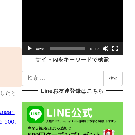
動
画
プ
レ
ー
ヤ
00:00
15:12
ー
サイト内をキーワードで検索
検
検索
索
Lineお友達登録はこちら
査したと
ranean
5-500.