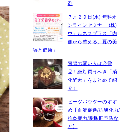
剤
７月２９日(水) 無料オ
ンラインセミナー (株)
ウェルネスプラス「内
側から整える、夏の美
容と健康」
胃腸の弱い人は必需
品！絶対買うべき「消
化酵素」をまとめて紹
介！
ビーツパウダーのすす
め【血流促進/抗酸化力/
抗炎症力/脂肪肝予防な
ど】