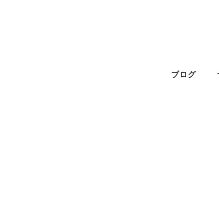
メ
イ
ン
コ
ン
ブログ
テ
ン
ツ
へ
移
動