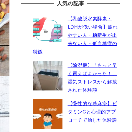
人気の記事
【乳酸脱水素酵素・
LDHが低い場合】疲れ
やすい人・糖新生が出
来ない人・低血糖症の
特徴
【除湿機】「もっと早
く買えばよかった！」
湿気ストレスから解放
された体験談
【慢性的な蕁麻疹】ビ
タミンCと心理的アプ
ローチで治した体験談