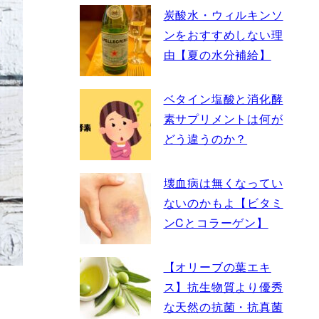
炭酸水・ウィルキンソ
ンをおすすめしない理
由【夏の水分補給】
ベタイン塩酸と消化酵
素サプリメントは何が
どう違うのか？
壊血病は無くなってい
ないのかもよ【ビタミ
ンCとコラーゲン】
【オリーブの葉エキ
ス】抗生物質より優秀
な天然の抗菌・抗真菌