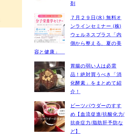
剤
７月２９日(水) 無料オ
ンラインセミナー (株)
ウェルネスプラス「内
側から整える、夏の美
容と健康」
胃腸の弱い人は必需
品！絶対買うべき「消
化酵素」をまとめて紹
介！
ビーツパウダーのすす
め【血流促進/抗酸化力/
抗炎症力/脂肪肝予防な
ど】