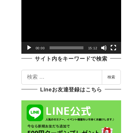
動
画
プ
レ
ー
ヤ
00:00
15:12
ー
サイト内をキーワードで検索
検
検索
索
Lineお友達登録はこちら