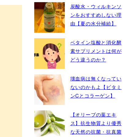
炭酸水・ウィルキンソ
ンをおすすめしない理
由【夏の水分補給】
ベタイン塩酸と消化酵
素サプリメントは何が
どう違うのか？
壊血病は無くなってい
ないのかもよ【ビタミ
ンCとコラーゲン】
【オリーブの葉エキ
ス】抗生物質より優秀
な天然の抗菌・抗真菌