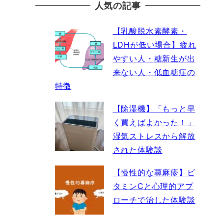
人気の記事
【乳酸脱水素酵素・
LDHが低い場合】疲れ
やすい人・糖新生が出
来ない人・低血糖症の
特徴
【除湿機】「もっと早
く買えばよかった！」
湿気ストレスから解放
された体験談
【慢性的な蕁麻疹】ビ
タミンCと心理的アプ
ローチで治した体験談