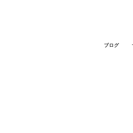
メ
イ
ン
コ
ン
ブログ
テ
ン
ツ
へ
移
動