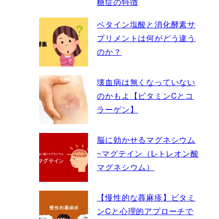
糖症の特徴
ベタイン塩酸と消化酵素サ
プリメントは何がどう違う
のか？
壊血病は無くなっていない
のかもよ【ビタミンCとコ
ラーゲン】
脳に効かせるマグネシウム
~マグテイン（L-トレオン酸
マグネシウム）
【慢性的な蕁麻疹】ビタミ
ンCと心理的アプローチで