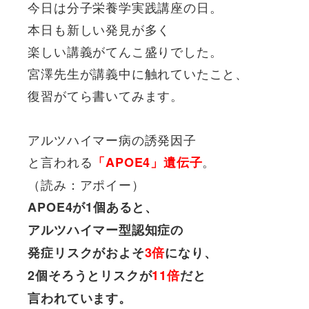
今日は分子栄養学実践講座の日。
本日も新しい発見が多く
楽しい講義がてんこ盛りでした。
宮澤先生が講義中に触れていたこと、
復習がてら書いてみます。
アルツハイマー病の誘発因子
と言われる
。
「APOE4」遺伝子
（読み：アポイー）
APOE4が1個あると、
アルツハイマー型認知症の
発症リスクがおよそ
3倍
になり、
2個そろうとリスクが
11倍
だと
言われています。