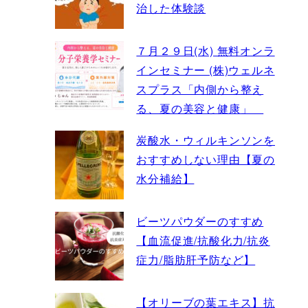
治した体験談
７月２９日(水) 無料オンラ
インセミナー (株)ウェルネ
スプラス「内側から整え
る、夏の美容と健康」
炭酸水・ウィルキンソンを
おすすめしない理由【夏の
水分補給】
ビーツパウダーのすすめ
【血流促進/抗酸化力/抗炎
症力/脂肪肝予防など】
【オリーブの葉エキス】抗