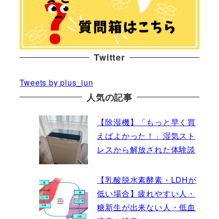
Twitter
Tweets by plus_jun
人気の記事
【除湿機】「もっと早く買
えばよかった！」湿気スト
レスから解放された体験談
【乳酸脱水素酵素・LDHが
低い場合】疲れやすい人・
糖新生が出来ない人・低血