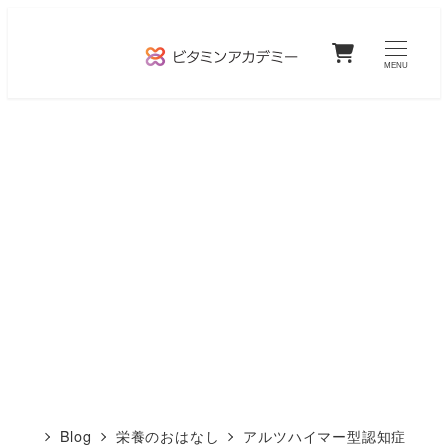
メ
0
イ
MENU
ン
コ
ン
テ
ン
ツ
へ
移
動
Blog
栄養のおはなし
アルツハイマー型認知症