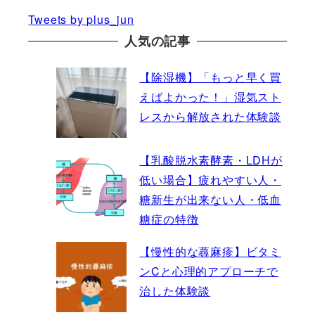
Tweets by plus_jun
人気の記事
【除湿機】「もっと早く買
えばよかった！」湿気スト
レスから解放された体験談
【乳酸脱水素酵素・LDHが
低い場合】疲れやすい人・
糖新生が出来ない人・低血
糖症の特徴
【慢性的な蕁麻疹】ビタミ
ンCと心理的アプローチで
治した体験談