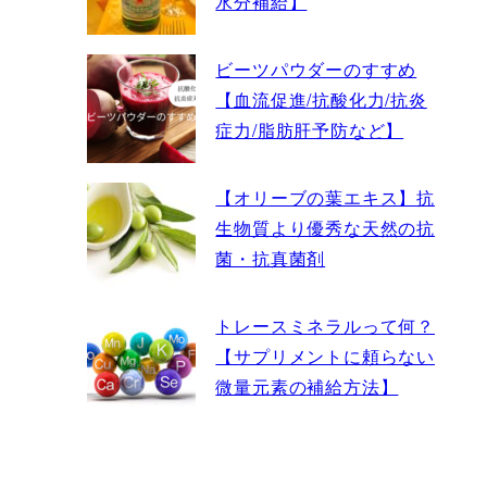
水分補給】
ビーツパウダーのすすめ
【血流促進/抗酸化力/抗炎
症力/脂肪肝予防など】
【オリーブの葉エキス】抗
生物質より優秀な天然の抗
菌・抗真菌剤
トレースミネラルって何？
【サプリメントに頼らない
微量元素の補給方法】