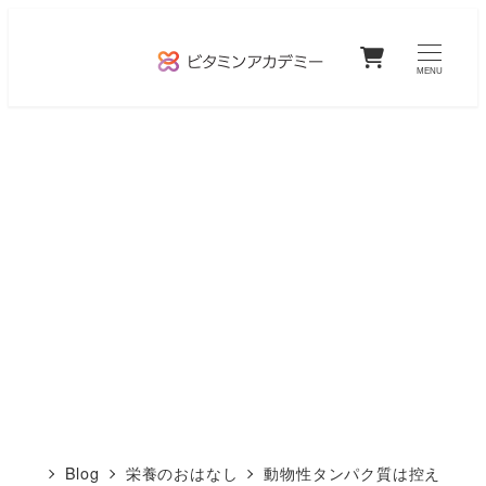
メ
0
イ
MENU
ン
コ
ン
テ
ン
ツ
へ
移
動
Blog
栄養のおはなし
動物性タンパク質は控え