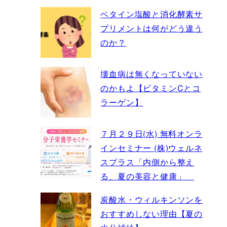
ベタイン塩酸と消化酵素サ
プリメントは何がどう違う
のか？
壊血病は無くなっていない
のかもよ【ビタミンCとコ
ラーゲン】
７月２９日(水) 無料オンラ
インセミナー (株)ウェルネ
スプラス「内側から整え
る、夏の美容と健康」
炭酸水・ウィルキンソンを
おすすめしない理由【夏の