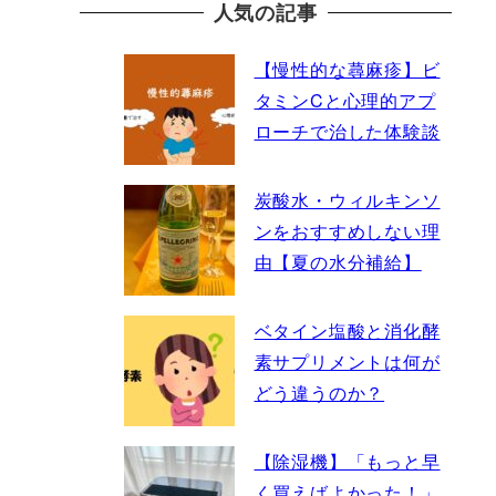
人気の記事
【慢性的な蕁麻疹】ビ
タミンCと心理的アプ
ローチで治した体験談
炭酸水・ウィルキンソ
ンをおすすめしない理
由【夏の水分補給】
ベタイン塩酸と消化酵
素サプリメントは何が
どう違うのか？
【除湿機】「もっと早
く買えばよかった！」