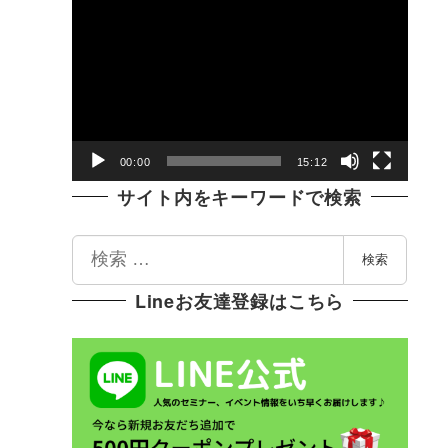
動
画
プ
レ
ー
ヤ
00:00
15:12
ー
サイト内をキーワードで検索
検
検索
索
Lineお友達登録はこちら