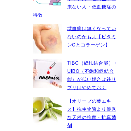
来ない人・低血糖症の
特徴
壊血病は無くなってい
ないのかもよ【ビタミ
ンCとコラーゲン】
TIBC（総鉄結合能）・
UIBC（不飽和鉄結合
能）が低い場合は鉄サ
プリはやめておく
【オリーブの葉エキ
ス】抗生物質より優秀
な天然の抗菌・抗真菌
剤