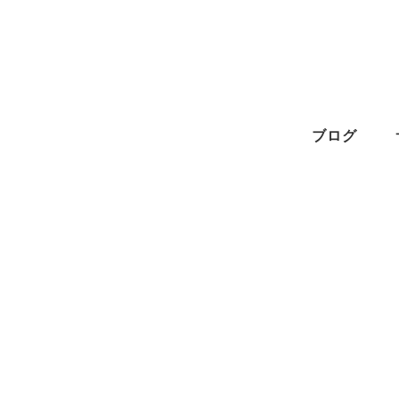
メ
イ
ン
コ
ン
ブログ
テ
ン
ツ
へ
移
動