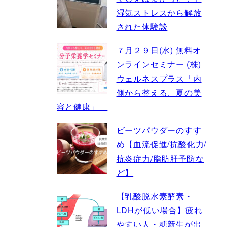
湿気ストレスから解放
された体験談
７月２９日(水) 無料オ
ンラインセミナー (株)
ウェルネスプラス「内
側から整える、夏の美
容と健康」
ビーツパウダーのすす
め【血流促進/抗酸化力/
抗炎症力/脂肪肝予防な
ど】
【乳酸脱水素酵素・
LDHが低い場合】疲れ
やすい人・糖新生が出