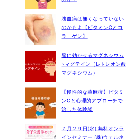
壊血病は無くなっていない
のかもよ【ビタミンCとコ
ラーゲン】
脳に効かせるマグネシウム
~マグテイン（L-トレオン酸
マグネシウム）
【慢性的な蕁麻疹】ビタミ
ンCと心理的アプローチで
治した体験談
７月２９日(水) 無料オンラ
インセミナー (株)ウェルネ