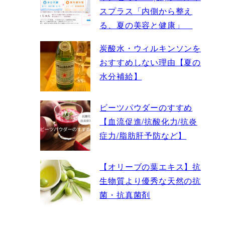
スプラス「内側から整え
る、夏の美容と健康」
炭酸水・ウィルキンソンを
おすすめしない理由【夏の
水分補給】
ビーツパウダーのすすめ
【血流促進/抗酸化力/抗炎
症力/脂肪肝予防など】
【オリーブの葉エキス】抗
生物質より優秀な天然の抗
菌・抗真菌剤