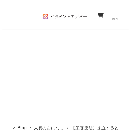
メ
0
イ
MENU
ン
コ
ン
テ
ン
ツ
へ
移
動
Blog
栄養のおはなし
【栄養療法】採血すると