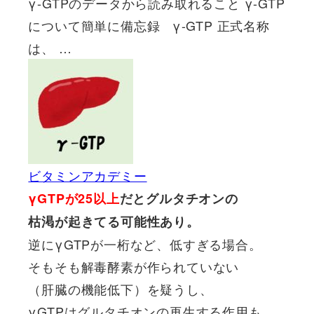
γ-GTPのデータから読み取れること γ-GTP
について簡単に備忘録 γ-GTP 正式名称
は、 …
ビタミンアカデミー
γGTPが25以上
だとグルタチオンの
枯渇が起きてる可能性あり。
逆にγGTPが一桁など、低すぎる場合。
そもそも解毒酵素が作られていない
（肝臓の機能低下）を疑うし、
γGTPはグルタチオンの再生する作用も