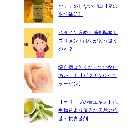
おすすめしない理由【夏の
水分補給】
ベタイン塩酸と消化酵素サ
プリメントは何がどう違う
のか？
壊血病は無くなっていない
のかもよ【ビタミンCとコ
ラーゲン】
【オリーブの葉エキス】抗
生物質より優秀な天然の抗
菌・抗真菌剤