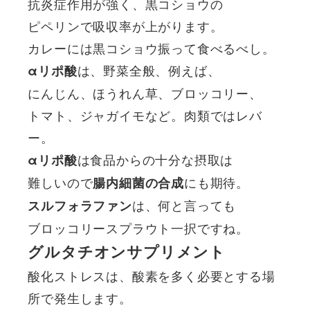
抗炎症作用が強く、黒コショウの
ピペリンで吸収率が上がります。
カレーには黒コショウ振って食べるべし。
は、野菜全般、例えば、
αリポ酸
にんじん、ほうれん草、ブロッコリー、
トマト、ジャガイモなど。肉類ではレバ
ー。
は食品からの十分な摂取は
αリポ酸
難しいので
にも期待。
腸内細菌の合成
は、何と言っても
スルフォラファン
ブロッコリースプラウト一択ですね。
グルタチオンサプリメント
酸化ストレスは、酸素を多く必要とする場
所で発生します。