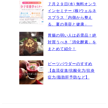
７月２９日(水) 無料オンラ
インセミナー (株)ウェルネ
スプラス「内側から整え
る、夏の美容と健康」
胃腸の弱い人は必需品！絶
対買うべき「消化酵素」を
まとめて紹介！
ビーツパウダーのすすめ
【血流促進/抗酸化力/抗炎
症力/脂肪肝予防など】