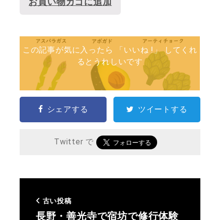
お買い物カゴに追加
この記事が気に入ったら 「いいね !」 してくれ
るとうれしいです
シェアする
ツイートする
Twitter で
古い投稿
長野・善光寺で宿坊で修行体験