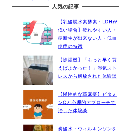
人気の記事
【乳酸脱水素酵素・LDHが
低い場合】疲れやすい人・
糖新生が出来ない人・低血
糖症の特徴
【除湿機】「もっと早く買
えばよかった！」湿気スト
レスから解放された体験談
【慢性的な蕁麻疹】ビタミ
ンCと心理的アプローチで
治した体験談
炭酸水・ウィルキンソンを