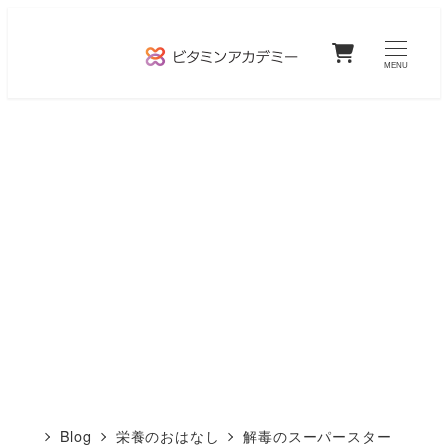
メ
0
イ
MENU
ン
コ
ン
テ
ン
ツ
へ
移
動
Blog
栄養のおはなし
解毒のスーパースター