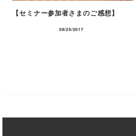
【セミナー参加者さまのご感想】
08/25/2017
投稿日
投
稿
の
ペ
ー
ジ
送