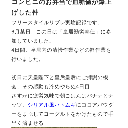
コンビニのお弁当で血糖値が爆上
げした件
フリースタイルリブレ実験記録です。
6月某日、この日は「皇居勤労奉仕」に参
加していました。
4日間、皇居内の清掃作業などの軽作業を
行いました。
初日に天皇陛下と皇后皇后にご拝謁の機
会、その感動も冷めやらぬ4日目
さすがに疲労気味で朝ごはんはバナナとナ
ッツ、
シリアル風ハトムギ
にココアパウダ
ーをまぶしてヨーグルトをかけたもので手
早く済ませる