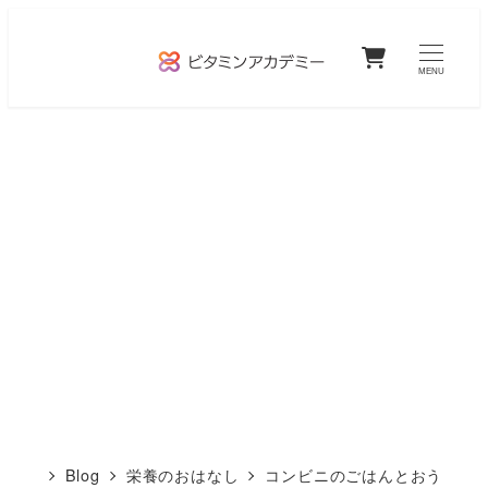
メ
0
イ
MENU
ン
コ
ン
テ
ン
ツ
へ
移
動
Blog
栄養のおはなし
コンビニのごはんとおう