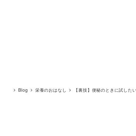
Blog
栄養のおはなし
【裏技】便秘のときに試した