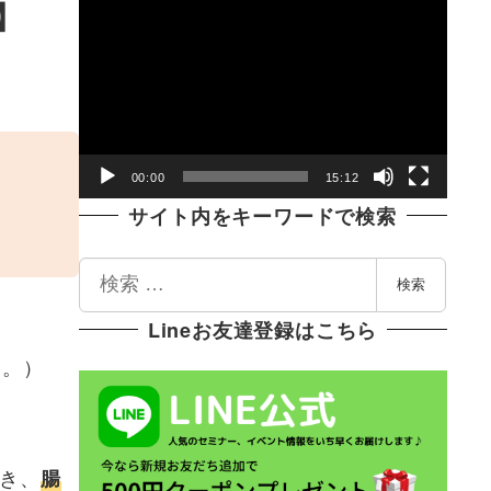
動
】
画
プ
レ
ー
ヤ
00:00
15:12
ー
サイト内をキーワードで検索
検
検索
索
Lineお友達登録はこちら
す。）
き、
腸