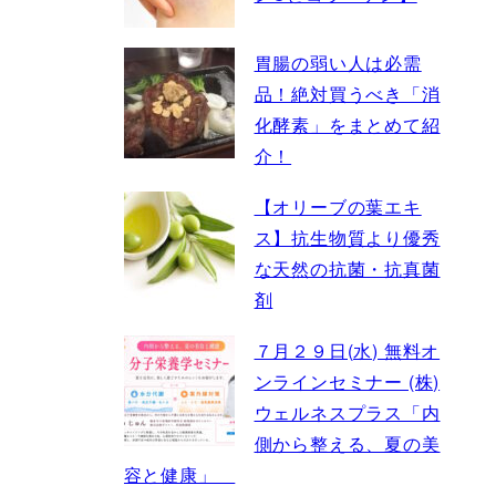
胃腸の弱い人は必需
品！絶対買うべき「消
化酵素」をまとめて紹
介！
【オリーブの葉エキ
ス】抗生物質より優秀
な天然の抗菌・抗真菌
剤
７月２９日(水) 無料オ
ンラインセミナー (株)
ウェルネスプラス「内
側から整える、夏の美
容と健康」