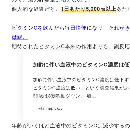
個人的な経験だと、
あた
1日あたり5,000㎎以上
ビタミンCを飲んだら毎日快便になり、それが
母親。
期待されたビタミンC本来の作用よりも、副反応の方
加齢に伴い血液中のビタミンC濃度は低下
加齢に伴い血液中のビタミンC濃度は低下す
ビタミンC濃度は低い」という調査結果があり
60歳は3割程度ダウン。 加…
vitaminj.tokyo
年齢がいくほど血液中のビタミンCは減少する