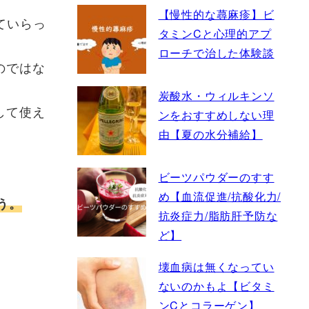
【慢性的な蕁麻疹】ビ
ていらっ
タミンCと心理的アプ
ローチで治した体験談
のではな
炭酸水・ウィルキンソ
して使え
ンをおすすめしない理
由【夏の水分補給】
ビーツパウダーのすす
め【血流促進/抗酸化力/
う。
抗炎症力/脂肪肝予防な
ど】
壊血病は無くなってい
ないのかもよ【ビタミ
ンCとコラーゲン】