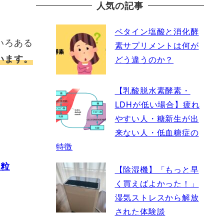
人気の記事
ベタイン塩酸と消化酵
いろある
素サプリメントは何が
います。
どう違うのか？
【乳酸脱水素酵素・
LDHが低い場合】疲れ
やすい人・糖新生が出
来ない人・低血糖症の
特徴
0粒
【除湿機】「もっと早
く買えばよかった！」
湿気ストレスから解放
された体験談