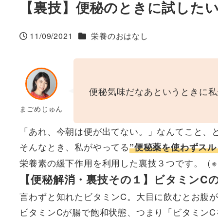
【裏技】便秘のときに試した
カテゴリー
11/09/2021
栄養のおはなし
投稿日
便秘気味だなあというときに私
まごめじゅん
「あれ、今朝は便が出てない。」なんてこと、と
そんなとき、私がやってる
”便秘薬を使わずスル
栄養素の緩下作用を利用した裏技３つです。（
【便秘解消・裏技その１】ビタミンC
言わずと知れたビタミンC。大目に飲むとお腹
ビタミンCが腸で飽和状態、つまり「ビタミン