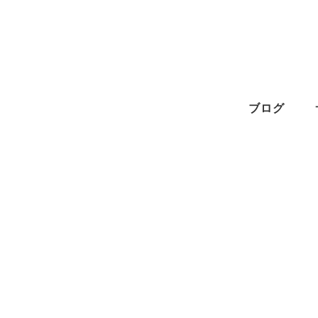
メ
イ
ン
コ
ン
ブログ
テ
ン
ツ
へ
移
動