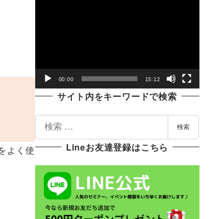
動
画
プ
レ
ー
ヤ
00:00
15:12
ー
サイト内をキーワードで検索
検
検索
索
Lineお友達登録はこちら
をよく使