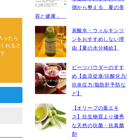
側から整える、夏の美
容と健康」
炭酸水・ウィルキンソ
入ったら
ンをおすすめしない理
てくれると
由【夏の水分補給】
です
ビーツパウダーのすす
め【血流促進/抗酸化力/
抗炎症力/脂肪肝予防な
ど】
【オリーブの葉エキ
ス】抗生物質より優秀
な天然の抗菌・抗真菌
剤