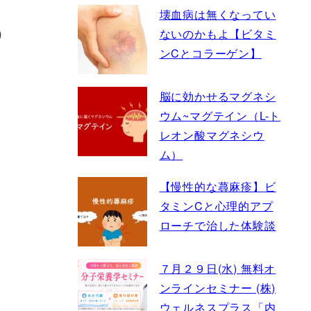
壊血病は無くなってい
）
ないのかもよ【ビタミ
ンCとコラーゲン】
脳に効かせるマグネシ
ウム~マグテイン（L-ト
レオン酸マグネシウ
ム）
【慢性的な蕁麻疹】ビ
タミンCと心理的アプ
ローチで治した体験談
７月２９日(水) 無料オ
ンラインセミナー (株)
ウェルネスプラス「内