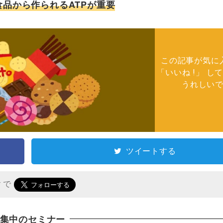
品から作られるATPが重要
この記事が気に
「いいね !」 し
うれしい
ツイートする
r で
集中のセミナー