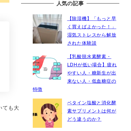
人気の記事
【除湿機】「もっと早
く買えばよかった！」
湿気ストレスから解放
された体験談
【乳酸脱水素酵素・
LDHが低い場合】疲れ
やすい人・糖新生が出
来ない人・低血糖症の
特徴
ベタイン塩酸と消化酵
いても大
素サプリメントは何が
どう違うのか？