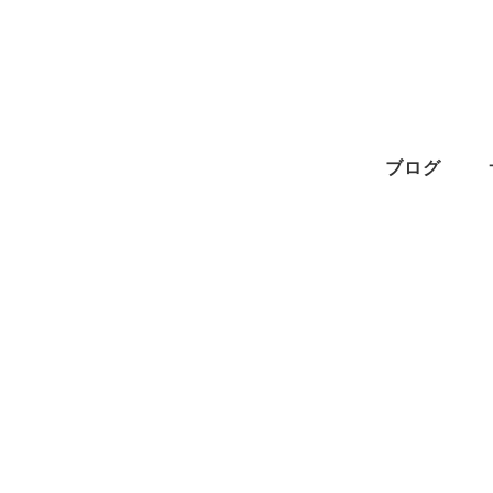
メ
イ
ン
コ
ン
ブログ
テ
ン
ツ
へ
移
動