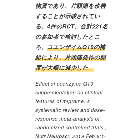
物質であり、片頭痛を改善
することが示唆されてい
る。4件のRCT、合計221名
の参加者で検討したとこ
ろ、
コエンザイムQ10の補
給により、片頭痛発作の頻
度が大幅に減少した。
Effect of coenzyme Q10
supplementation on clinical
features of migraine: a
systematic review and dose-
response meta-analysis of
randomized controlled trials.,
Nutr Neurosci. 2019 Feb 6;1-