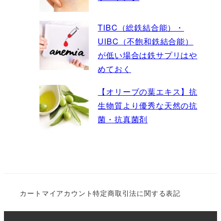
TIBC（総鉄結合能）・
UIBC（不飽和鉄結合能）
が低い場合は鉄サプリはや
めておく
【オリーブの葉エキス】抗
生物質より優秀な天然の抗
菌・抗真菌剤
カート
マイアカウント
特定商取引法に関する表記