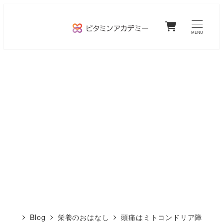
メ
0
イ
MENU
ン
コ
ン
テ
ン
ツ
へ
移
動
Blog
栄養のおはなし
頭痛はミトコンドリア障