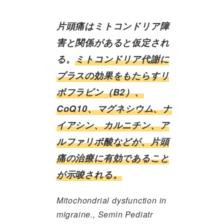
片頭痛はミトコンドリア障
害と関係があると仮定され
る。
ミトコンドリア代謝に
プラスの効果をもたらすリ
ボフラビン（B2）、
CoQ10、マグネシウム、ナ
イアシン、カルニチン、ア
ルファリポ酸などが、片頭
痛の治療に有効であること
が示唆される。
Mitochondrial dysfunction in
migraine., Semin Pediatr