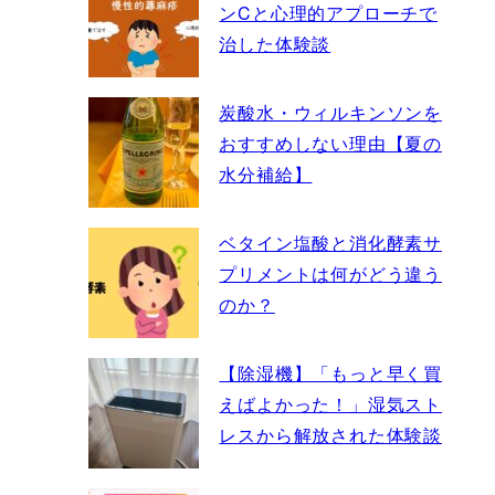
ンCと心理的アプローチで
治した体験談
炭酸水・ウィルキンソンを
おすすめしない理由【夏の
水分補給】
ベタイン塩酸と消化酵素サ
プリメントは何がどう違う
のか？
【除湿機】「もっと早く買
えばよかった！」湿気スト
レスから解放された体験談