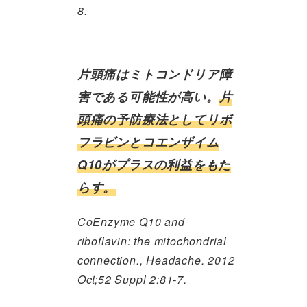
8.
片頭痛はミトコンドリア障
害である可能性が高い。
片
頭痛の予防療法としてリボ
フラビンとコエンザイム
Q10がプラスの利益をもた
らす。
CoEnzyme Q10 and
riboflavin: the mitochondrial
connection., Headache. 2012
Oct;52 Suppl 2:81-7.