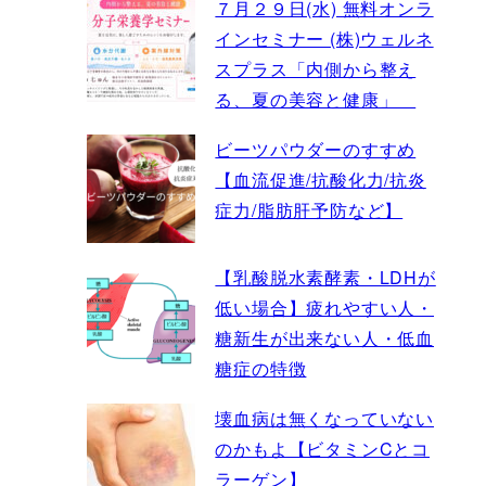
７月２９日(水) 無料オンラ
インセミナー (株)ウェルネ
スプラス「内側から整え
る、夏の美容と健康」
ビーツパウダーのすすめ
【血流促進/抗酸化力/抗炎
症力/脂肪肝予防など】
【乳酸脱水素酵素・LDHが
低い場合】疲れやすい人・
糖新生が出来ない人・低血
糖症の特徴
壊血病は無くなっていない
のかもよ【ビタミンCとコ
ラーゲン】