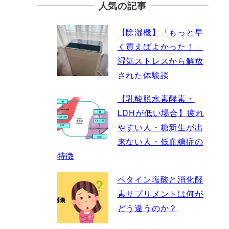
人気の記事
【除湿機】「もっと早
く買えばよかった！」
湿気ストレスから解放
された体験談
【乳酸脱水素酵素・
LDHが低い場合】疲れ
やすい人・糖新生が出
来ない人・低血糖症の
特徴
ベタイン塩酸と消化酵
素サプリメントは何が
どう違うのか？