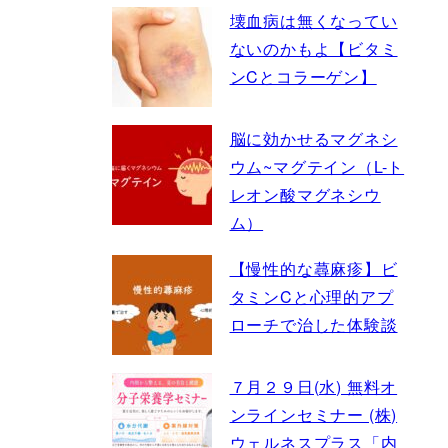
壊血病は無くなってい
ないのかもよ【ビタミ
ンCとコラーゲン】
脳に効かせるマグネシ
ウム~マグテイン（L-ト
レオン酸マグネシウ
ム）
【慢性的な蕁麻疹】ビ
タミンCと心理的アプ
ローチで治した体験談
７月２９日(水) 無料オ
ンラインセミナー (株)
ウェルネスプラス「内