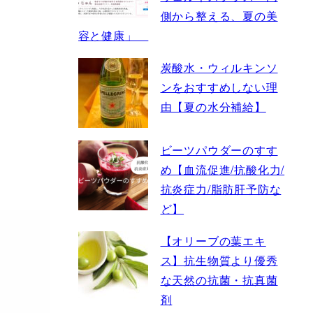
側から整える、夏の美
容と健康」
炭酸水・ウィルキンソ
ンをおすすめしない理
由【夏の水分補給】
ビーツパウダーのすす
め【血流促進/抗酸化力/
抗炎症力/脂肪肝予防な
ど】
【オリーブの葉エキ
ス】抗生物質より優秀
な天然の抗菌・抗真菌
剤