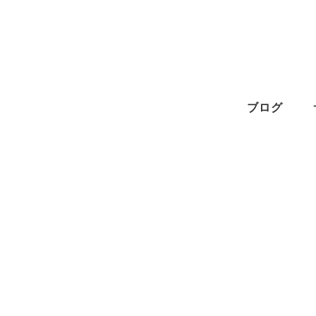
メ
イ
ン
コ
ン
ブログ
テ
ン
ツ
へ
移
動