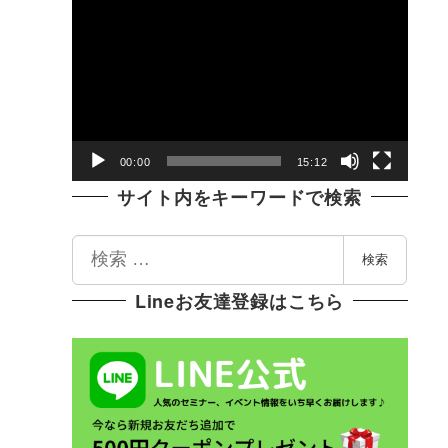
動
画
プ
レ
ー
ヤ
00:00
15:12
ー
サイト内をキーワードで検索
検
検索
索
Lineお友達登録はこちら