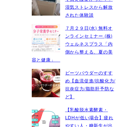
湿気ストレスから解放
された体験談
７月２９日(水) 無料オ
ンラインセミナー (株)
ウェルネスプラス「内
側から整える、夏の美
容と健康」
ビーツパウダーのすす
め【血流促進/抗酸化力/
抗炎症力/脂肪肝予防な
ど】
【乳酸脱水素酵素・
LDHが低い場合】疲れ
やすい人・糖新生が出