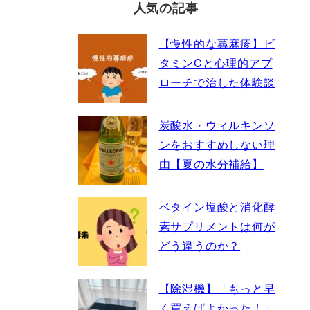
人気の記事
【慢性的な蕁麻疹】ビ
タミンCと心理的アプ
ローチで治した体験談
炭酸水・ウィルキンソ
ンをおすすめしない理
由【夏の水分補給】
ベタイン塩酸と消化酵
素サプリメントは何が
どう違うのか？
【除湿機】「もっと早
く買えばよかった！」