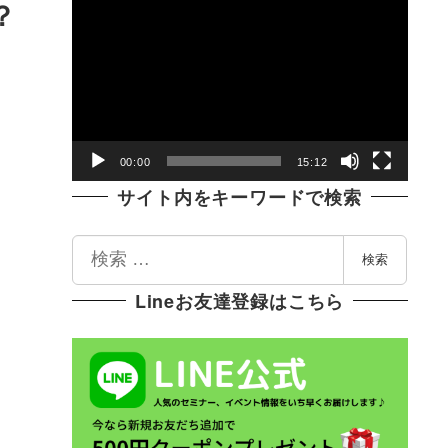
動
？
画
プ
レ
ー
ヤ
00:00
15:12
ー
サイト内をキーワードで検索
検
検索
索
Lineお友達登録はこちら