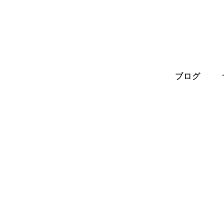
メ
イ
ン
コ
ン
ブログ
テ
ン
ツ
へ
移
動