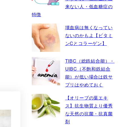
来ない人・低血糖症の
特徴
壊血病は無くなってい
ないのかもよ【ビタミ
ンCとコラーゲン】
TIBC（総鉄結合能）・
UIBC（不飽和鉄結合
能）が低い場合は鉄サ
プリはやめておく
【オリーブの葉エキ
ス】抗生物質より優秀
な天然の抗菌・抗真菌
剤