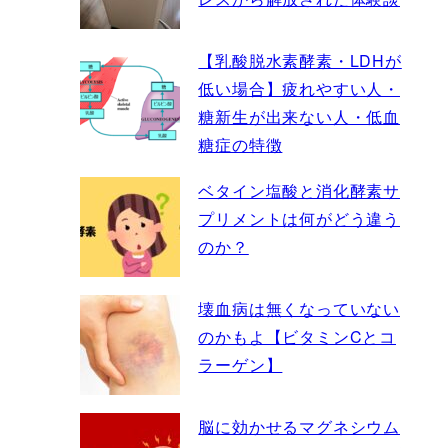
【乳酸脱水素酵素・LDHが
低い場合】疲れやすい人・
糖新生が出来ない人・低血
糖症の特徴
ベタイン塩酸と消化酵素サ
プリメントは何がどう違う
のか？
壊血病は無くなっていない
のかもよ【ビタミンCとコ
ラーゲン】
脳に効かせるマグネシウム