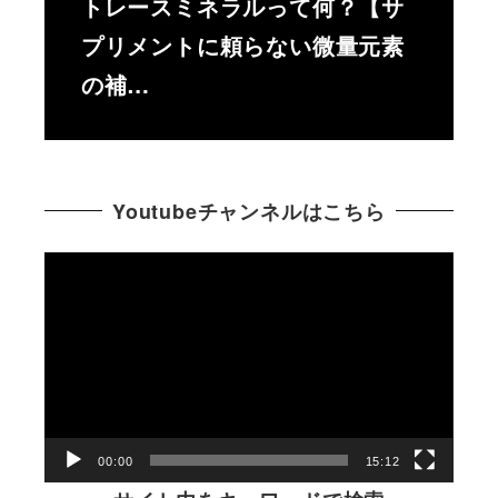
トレースミネラルって何？【サ
プリメントに頼らない微量元素
の補…
Youtubeチャンネルはこちら
動
画
プ
レ
ー
ヤ
ー
00:00
15:12