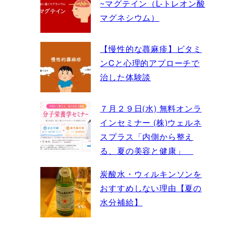
~マグテイン（L-トレオン酸
マグネシウム）
【慢性的な蕁麻疹】ビタミ
ンCと心理的アプローチで
治した体験談
７月２９日(水) 無料オンラ
インセミナー (株)ウェルネ
スプラス「内側から整え
る、夏の美容と健康」
炭酸水・ウィルキンソンを
おすすめしない理由【夏の
水分補給】