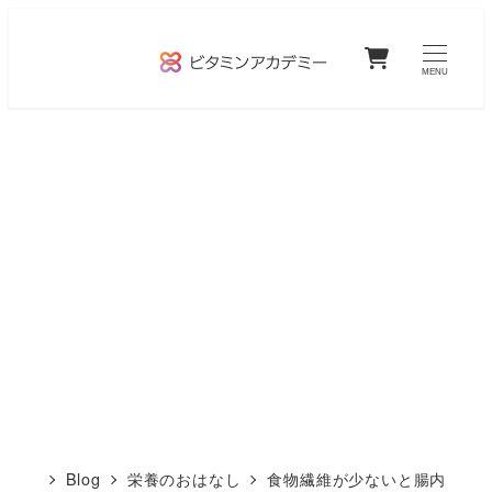
メ
0
イ
MENU
ン
コ
ン
テ
ン
ツ
へ
移
動
Blog
栄養のおはなし
食物繊維が少ないと腸内