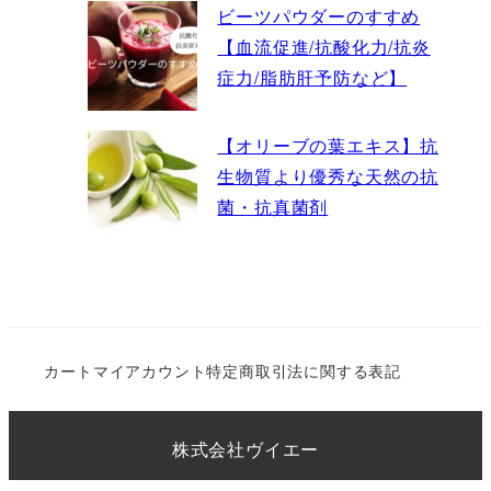
ビーツパウダーのすすめ
【血流促進/抗酸化力/抗炎
症力/脂肪肝予防など】
【オリーブの葉エキス】抗
生物質より優秀な天然の抗
菌・抗真菌剤
カート
マイアカウント
特定商取引法に関する表記
株式会社ヴイエー