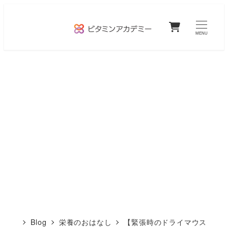
メ
0
イ
MENU
ン
コ
ン
テ
ン
ツ
へ
移
動
Blog
栄養のおはなし
【緊張時のドライマウス