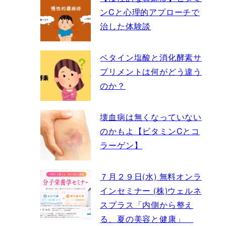
ンCと心理的アプローチで
治した体験談
ベタイン塩酸と消化酵素サ
プリメントは何がどう違う
のか？
壊血病は無くなっていない
のかもよ【ビタミンCとコ
ラーゲン】
７月２９日(水) 無料オンラ
インセミナー (株)ウェルネ
スプラス「内側から整え
る、夏の美容と健康」