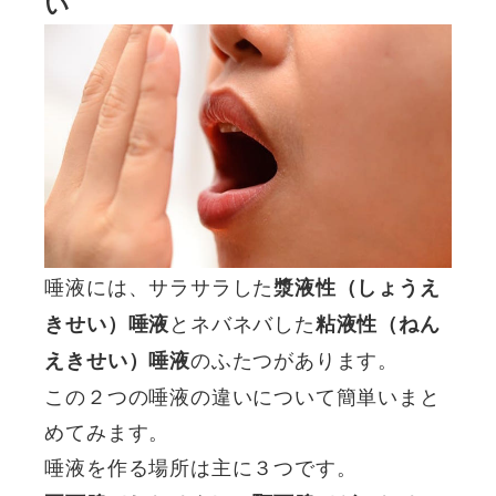
い
唾液には、サラサラした
漿液性（しょうえ
とネバネバした
きせい）唾液
粘液性（ねん
のふたつがあります。
えきせい）唾液
この２つの唾液の違いについて簡単いまと
めてみます。
唾液を作る場所は主に３つです。