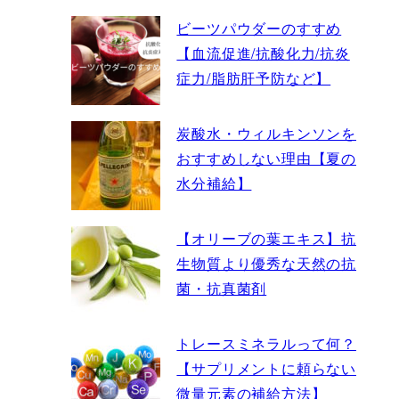
ビーツパウダーのすすめ
【血流促進/抗酸化力/抗炎
症力/脂肪肝予防など】
炭酸水・ウィルキンソンを
おすすめしない理由【夏の
水分補給】
【オリーブの葉エキス】抗
生物質より優秀な天然の抗
菌・抗真菌剤
トレースミネラルって何？
【サプリメントに頼らない
微量元素の補給方法】