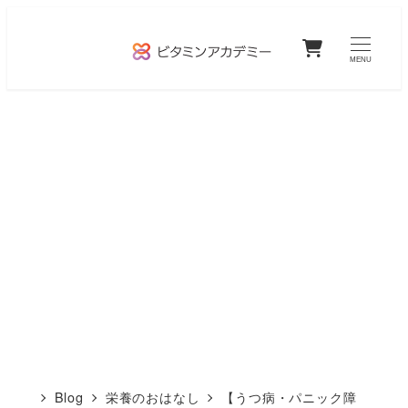
メ
0
イ
MENU
ン
コ
ン
テ
ン
ツ
へ
移
動
Blog
栄養のおはなし
【うつ病・パニック障