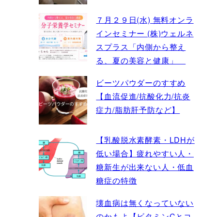
７月２９日(水) 無料オンラ
インセミナー (株)ウェルネ
スプラス「内側から整え
る、夏の美容と健康」
ビーツパウダーのすすめ
【血流促進/抗酸化力/抗炎
症力/脂肪肝予防など】
【乳酸脱水素酵素・LDHが
低い場合】疲れやすい人・
糖新生が出来ない人・低血
糖症の特徴
壊血病は無くなっていない
のかもよ【ビタミンCとコ