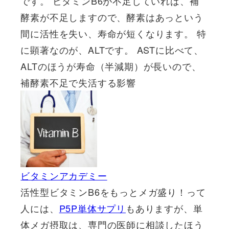
です。 ビタミンB6が不足していれば、補
酵素が不足しますので、酵素はあっという
間に活性を失い、寿命が短くなります。 特
に顕著なのが、ALTです。 ASTに比べて、
ALTのほうが寿命（半減期）が長いので、
補酵素不足で失活する影響
ビタミンアカデミー
活性型ビタミンB6をもっとメガ盛り！って
人には、
P5P単体サプリ
もありますが、単
体メガ摂取は、専門の医師に相談したほう