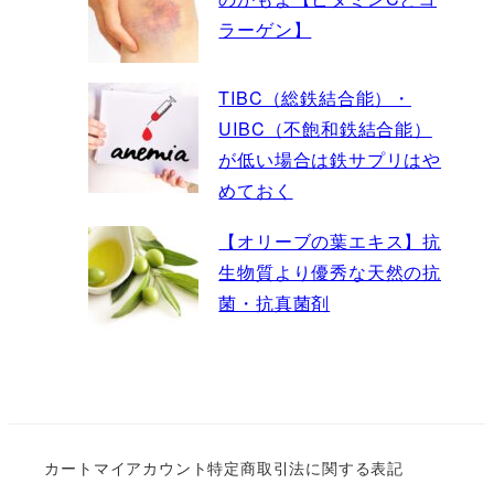
ラーゲン】
TIBC（総鉄結合能）・
UIBC（不飽和鉄結合能）
が低い場合は鉄サプリはや
めておく
【オリーブの葉エキス】抗
生物質より優秀な天然の抗
菌・抗真菌剤
カート
マイアカウント
特定商取引法に関する表記