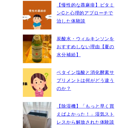
【慢性的な蕁麻疹】ビタミ
ンCと心理的アプローチで
治した体験談
炭酸水・ウィルキンソンを
おすすめしない理由【夏の
水分補給】
ベタイン塩酸と消化酵素サ
プリメントは何がどう違う
のか？
【除湿機】「もっと早く買
えばよかった！」湿気スト
レスから解放された体験談