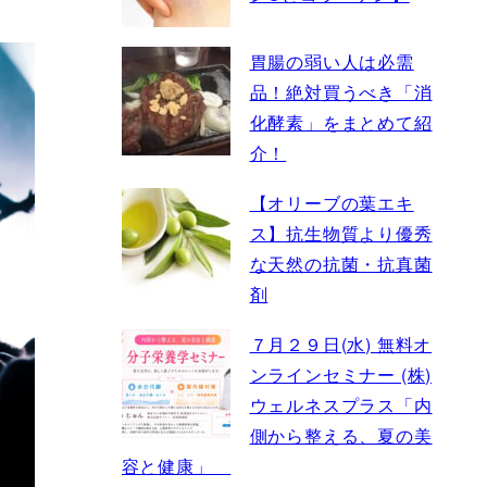
胃腸の弱い人は必需
品！絶対買うべき「消
化酵素」をまとめて紹
介！
【オリーブの葉エキ
ス】抗生物質より優秀
な天然の抗菌・抗真菌
剤
７月２９日(水) 無料オ
ンラインセミナー (株)
ウェルネスプラス「内
側から整える、夏の美
容と健康」