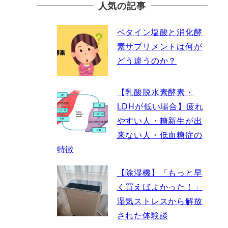
人気の記事
ベタイン塩酸と消化酵
素サプリメントは何が
どう違うのか？
【乳酸脱水素酵素・
LDHが低い場合】疲れ
やすい人・糖新生が出
来ない人・低血糖症の
特徴
【除湿機】「もっと早
く買えばよかった！」
湿気ストレスから解放
された体験談