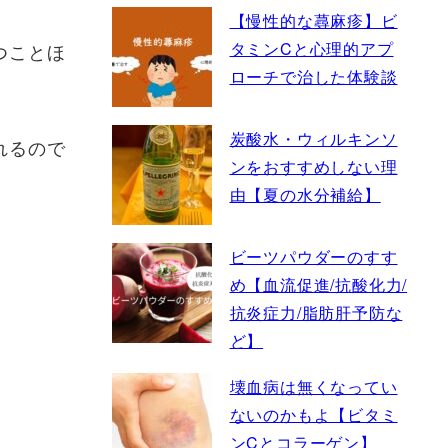
【慢性的な蕁麻疹】ビ
タミンCと心理的アプ
つことほ
ローチで治した体験談
炭酸水・ウィルキンソ
れるので
ンをおすすめしない理
由【夏の水分補給】
。
ビーツパウダーのすす
め【血流促進/抗酸化力/
抗炎症力/脂肪肝予防な
ど】
。
壊血病は無くなってい
ないのかもよ【ビタミ
ンCとコラーゲン】