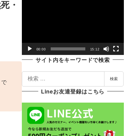
動
然死・
画
プ
レ
ー
ヤ
00:00
15:12
ー
サイト内をキーワードで検索
検
検索
」で
索
Lineお友達登録はこちら