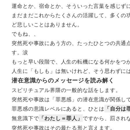
運命とか、宿命とか、そういった言葉を感じず
まだまだこれからたくさんの活躍して、多くの
ど悲しいことはありません。
でもね、、
突然死や事故にあう方の、たったひとつの共通
す。涙
もっと早い段階で、人生の転機になる何かをつ
人生に「もしも」は無いけれど、そう思わずに
潜在意識からのメッセージを読み解く
スピリチュアル界隈の一般的な話をします。
突然死や事故は「罪悪感」の潜在意識が関係し
罪悪感の意識レベルにあると、ひとは
「自分は
無意識下で
ですから、罰され
「わたし＝罪人」
突然死や事故はその最たる形と言えます。