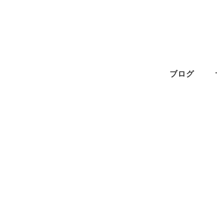
メ
イ
ン
コ
ン
ブログ
テ
ン
ツ
へ
移
動