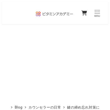
メ
0
イ
MENU
ン
コ
ン
テ
ン
ツ
へ
移
動
Blog
カウンセラーの日常
鍵の締め忘れ対策に