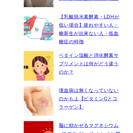
【乳酸脱水素酵素・LDHが
低い場合】疲れやすい人・
糖新生が出来ない人・低血
糖症の特徴
ベタイン塩酸と消化酵素サ
プリメントは何がどう違う
のか？
壊血病は無くなっていない
のかもよ【ビタミンCとコ
ラーゲン】
脳に効かせるマグネシウム