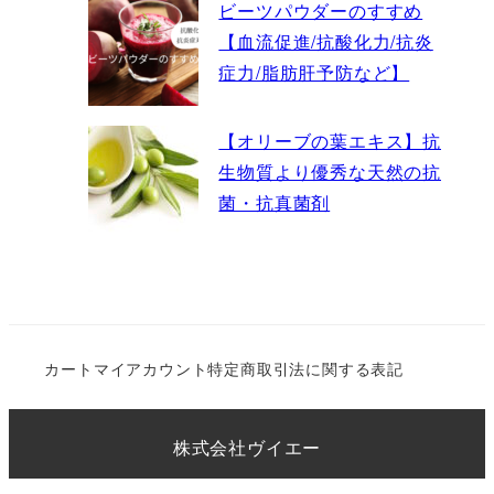
ビーツパウダーのすすめ
【血流促進/抗酸化力/抗炎
症力/脂肪肝予防など】
【オリーブの葉エキス】抗
生物質より優秀な天然の抗
菌・抗真菌剤
カート
マイアカウント
特定商取引法に関する表記
株式会社ヴイエー