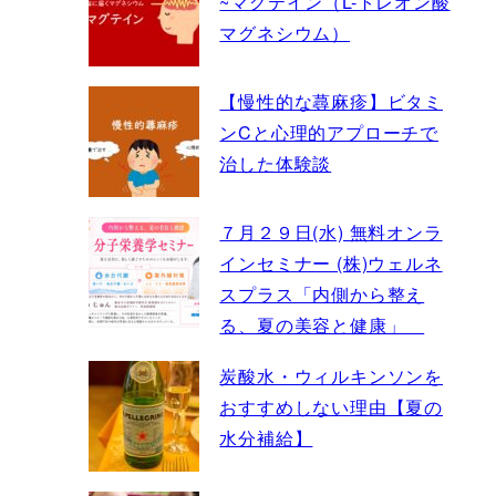
~マグテイン（L-トレオン酸
マグネシウム）
【慢性的な蕁麻疹】ビタミ
ンCと心理的アプローチで
治した体験談
７月２９日(水) 無料オンラ
インセミナー (株)ウェルネ
スプラス「内側から整え
る、夏の美容と健康」
炭酸水・ウィルキンソンを
おすすめしない理由【夏の
水分補給】