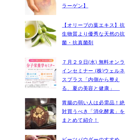
ラーゲン】
【オリーブの葉エキス】抗
生物質より優秀な天然の抗
菌・抗真菌剤
７月２９日(水) 無料オンラ
インセミナー (株)ウェルネ
スプラス「内側から整え
る、夏の美容と健康」
胃腸の弱い人は必需品！絶
対買うべき「消化酵素」を
まとめて紹介！
ビーツパウダーのすすめ