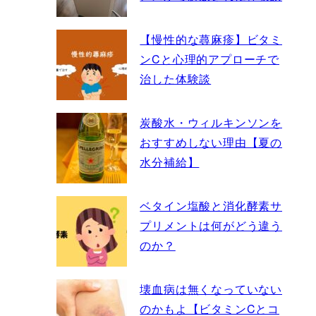
【慢性的な蕁麻疹】ビタミ
ンCと心理的アプローチで
治した体験談
炭酸水・ウィルキンソンを
おすすめしない理由【夏の
水分補給】
ベタイン塩酸と消化酵素サ
プリメントは何がどう違う
のか？
壊血病は無くなっていない
のかもよ【ビタミンCとコ