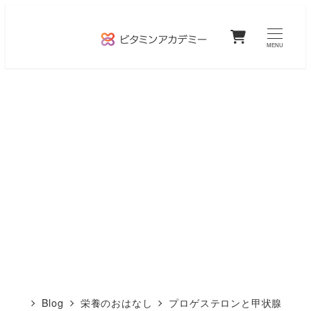
メ
0
イ
MENU
ン
コ
ン
テ
ン
ツ
へ
移
動
Blog
栄養のおはなし
プロゲステロンと甲状腺