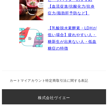
【血流促進/抗酸化力/抗炎
症力/脂肪肝予防など】
【乳酸脱水素酵素・LDHが
低い場合】疲れやすい人・
糖新生が出来ない人・低血
糖症の特徴
カート
マイアカウント
特定商取引法に関する表記
株式会社ヴイエー