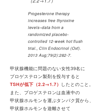
（2.2→1.7）
Progesterone therapy
increases free thyroxine
levels–data from a
randomized placebo-
controlled 12-week hot flush
trial., Clin Endocrinol (Oxf).
2013 Aug;79(2):282-7.
甲状腺機能に問題のない女性39名に
プロゲステロン製剤を投与すると
したとのこと。
TSHが低下（2.2→1.7）
また、プロゲステロンは血液中の
甲状腺ホルモンを運ぶタンパク質から、
甲状腺ホルモンを遊離させて