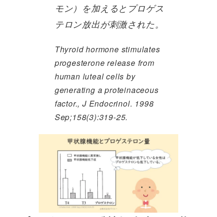
モン）を加えるとプロゲス
テロン放出が刺激された。
Thyroid hormone stimulates
progesterone release from
human luteal cells by
generating a proteinaceous
factor., J Endocrinol. 1998
Sep;158(3):319-25.