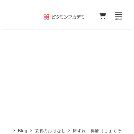
メ
0
イ
MENU
ン
コ
ン
テ
ン
ツ
へ
移
動
Blog
栄養のおはなし
床ずれ、褥瘡（じょくそ