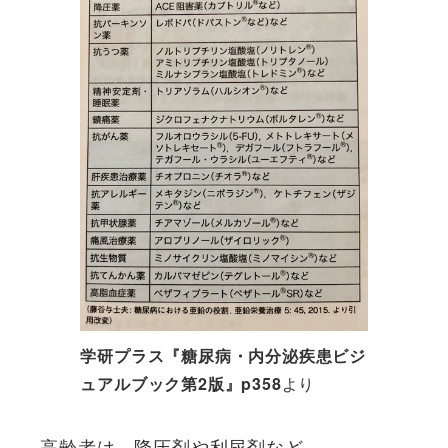
学研プラス『糖尿病・内分泌疾患ビジ
ュアルブック第2版』p358
より
高齢者は、降圧剤や利尿剤など