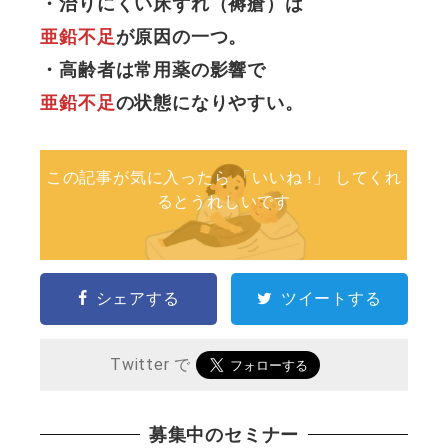
・治りにくい床ずれ（褥瘡）は
亜鉛不足
が原因の一つ。
・高齢者は常用薬の影響で
亜鉛不足
の状態になりやすい。
この記事が気に入ったら 「いいね !」 してくれ
るとうれしいです
シェアする
ツイートする
Twitter で
募集中のセミナー