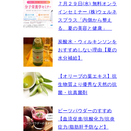
７月２９日(水) 無料オンラ
インセミナー (株)ウェルネ
スプラス「内側から整え
る、夏の美容と健康」
炭酸水・ウィルキンソンを
おすすめしない理由【夏の
水分補給】
【オリーブの葉エキス】抗
生物質より優秀な天然の抗
菌・抗真菌剤
ビーツパウダーのすすめ
【血流促進/抗酸化力/抗炎
症力/脂肪肝予防など】