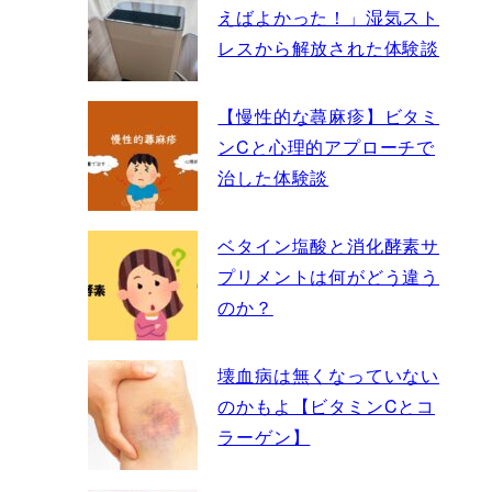
えばよかった！」湿気スト
レスから解放された体験談
【慢性的な蕁麻疹】ビタミ
ンCと心理的アプローチで
治した体験談
ベタイン塩酸と消化酵素サ
プリメントは何がどう違う
のか？
壊血病は無くなっていない
のかもよ【ビタミンCとコ
ラーゲン】