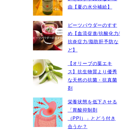
由【夏の水分補給】
ビーツパウダーのすす
め【血流促進/抗酸化力/
抗炎症力/脂肪肝予防な
ど】
【オリーブの葉エキ
ス】抗生物質より優秀
な天然の抗菌・抗真菌
剤
栄養状態を低下させる
「胃酸抑制剤
（PPI）」とどう付き
合うか？