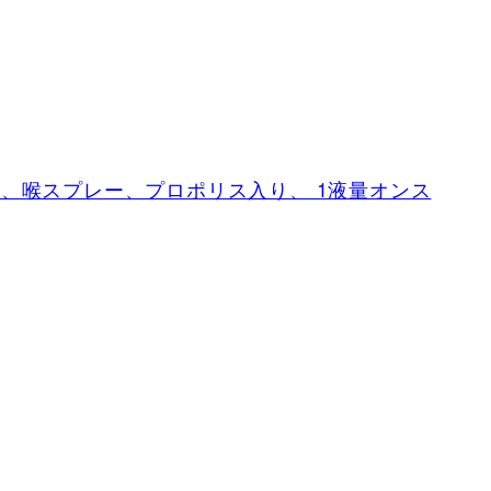
エチナマイド、喉スプレー、プロポリス入り、 1液量オンス