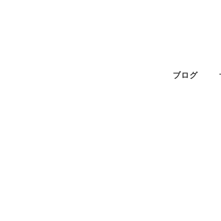
メ
イ
ン
コ
ン
ブログ
テ
ン
ツ
へ
移
動