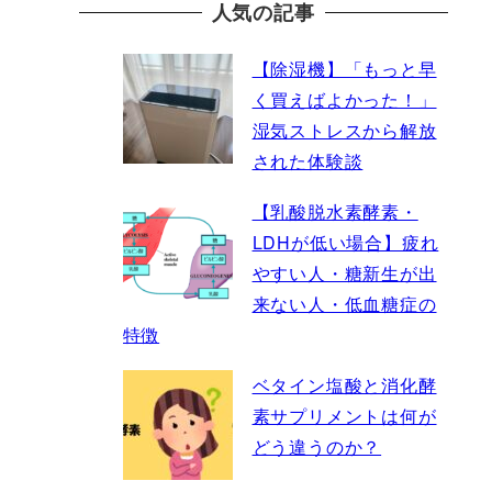
人気の記事
【除湿機】「もっと早
く買えばよかった！」
湿気ストレスから解放
された体験談
【乳酸脱水素酵素・
LDHが低い場合】疲れ
やすい人・糖新生が出
来ない人・低血糖症の
特徴
ベタイン塩酸と消化酵
素サプリメントは何が
どう違うのか？