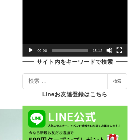
動
画
プ
レ
ー
ヤ
00:00
15:12
ー
サイト内をキーワードで検索
検
検索
索
Lineお友達登録はこちら