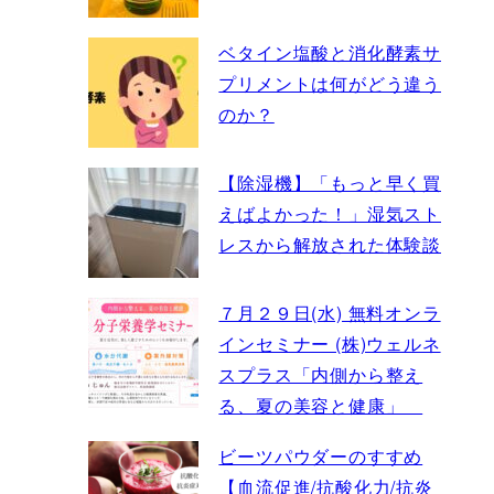
ベタイン塩酸と消化酵素サ
プリメントは何がどう違う
のか？
【除湿機】「もっと早く買
えばよかった！」湿気スト
レスから解放された体験談
７月２９日(水) 無料オンラ
インセミナー (株)ウェルネ
スプラス「内側から整え
る、夏の美容と健康」
ビーツパウダーのすすめ
【血流促進/抗酸化力/抗炎