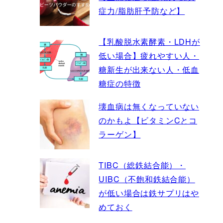
症力/脂肪肝予防など】
【乳酸脱水素酵素・LDHが
低い場合】疲れやすい人・
糖新生が出来ない人・低血
糖症の特徴
壊血病は無くなっていない
のかもよ【ビタミンCとコ
ラーゲン】
TIBC（総鉄結合能）・
UIBC（不飽和鉄結合能）
が低い場合は鉄サプリはや
めておく