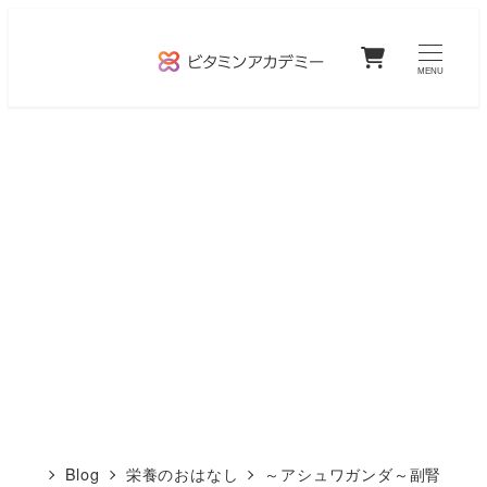
メ
0
イ
MENU
ン
コ
ン
テ
ン
ツ
へ
移
動
Blog
栄養のおはなし
～アシュワガンダ～副腎