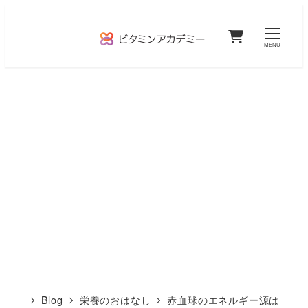
メ
0
イ
MENU
ン
コ
ン
テ
ン
ツ
へ
移
動
Blog
栄養のおはなし
赤血球のエネルギー源は