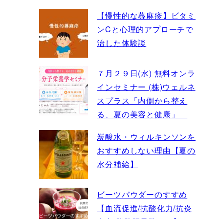
【慢性的な蕁麻疹】ビタミ
ンCと心理的アプローチで
治した体験談
７月２９日(水) 無料オンラ
インセミナー (株)ウェルネ
スプラス「内側から整え
る、夏の美容と健康」
炭酸水・ウィルキンソンを
おすすめしない理由【夏の
水分補給】
ビーツパウダーのすすめ
【血流促進/抗酸化力/抗炎