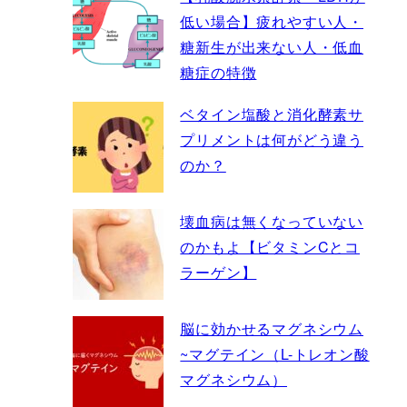
低い場合】疲れやすい人・
糖新生が出来ない人・低血
糖症の特徴
ベタイン塩酸と消化酵素サ
プリメントは何がどう違う
のか？
壊血病は無くなっていない
のかもよ【ビタミンCとコ
ラーゲン】
脳に効かせるマグネシウム
~マグテイン（L-トレオン酸
マグネシウム）