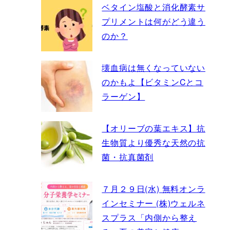
ベタイン塩酸と消化酵素サ
プリメントは何がどう違う
のか？
壊血病は無くなっていない
のかもよ【ビタミンCとコ
ラーゲン】
【オリーブの葉エキス】抗
生物質より優秀な天然の抗
菌・抗真菌剤
７月２９日(水) 無料オンラ
インセミナー (株)ウェルネ
スプラス「内側から整え