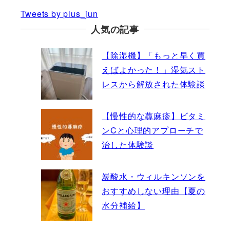
Tweets by plus_jun
人気の記事
【除湿機】「もっと早く買
えばよかった！」湿気スト
レスから解放された体験談
【慢性的な蕁麻疹】ビタミ
ンCと心理的アプローチで
治した体験談
炭酸水・ウィルキンソンを
おすすめしない理由【夏の
水分補給】