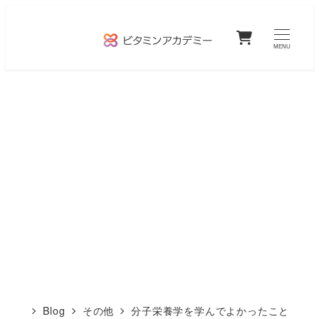
メ
0
イ
MENU
ン
コ
ン
テ
ン
ツ
へ
移
動
Blog
その他
分子栄養学を学んでよかったこと