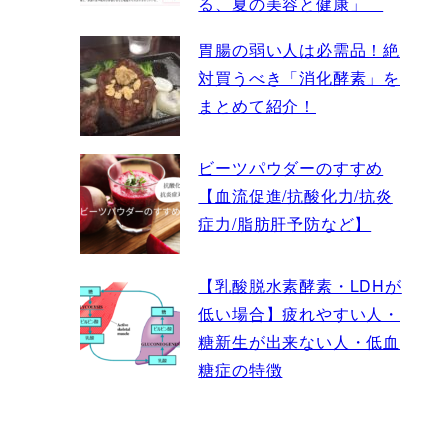
る、夏の美容と健康」
胃腸の弱い人は必需品！絶
対買うべき「消化酵素」を
まとめて紹介！
ビーツパウダーのすすめ
【血流促進/抗酸化力/抗炎
症力/脂肪肝予防など】
【乳酸脱水素酵素・LDHが
低い場合】疲れやすい人・
糖新生が出来ない人・低血
糖症の特徴