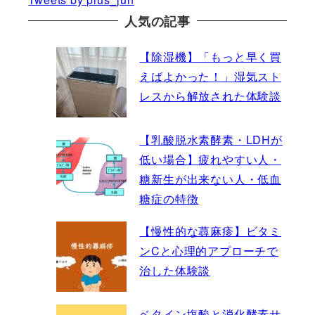
人気の記事
【除湿機】「もっと早く買
えばよかった！」湿気スト
レスから解放された体験談
【乳酸脱水素酵素・LDHが
低い場合】疲れやすい人・
糖新生が出来ない人・低血
糖症の特徴
【慢性的な蕁麻疹】ビタミ
ンCと心理的アプローチで
治した体験談
ベタイン塩酸と消化酵素サ