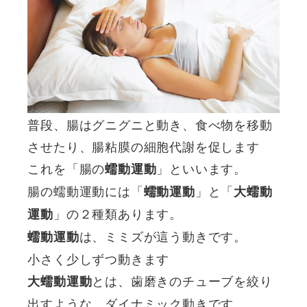
普段、腸はグニグニと動き、食べ物を移動
させたり、腸粘膜の細胞代謝を促します
これを「腸の
」といいます。
蠕動運動
腸の蠕動運動には「
」と「
蠕動運動
大蠕動
」の２種類あります。
運動
は、ミミズが這う動きです。
蠕動運動
小さく少しずつ動きます
とは、歯磨きのチューブを絞り
大蠕動運動
出すような、ダイナミック動きです。