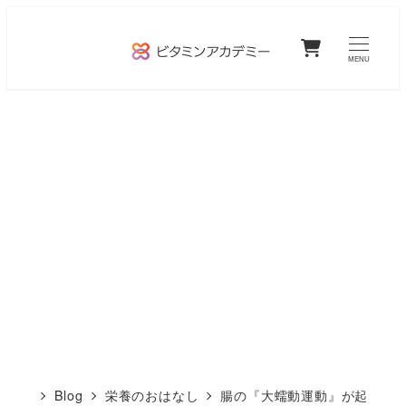
メ
0
イ
MENU
ン
コ
ン
テ
ン
ツ
へ
移
動
Blog
栄養のおはなし
腸の『大蠕動運動』が起