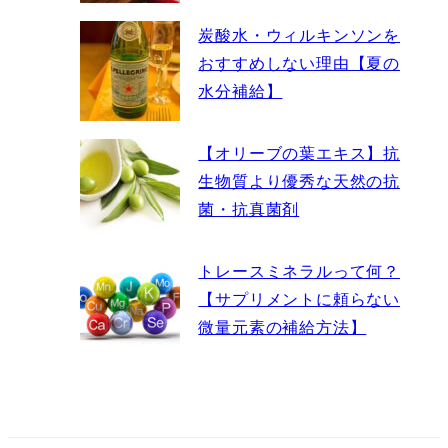
炭酸水・ウィルキンソンを
おすすめしない理由【夏の
水分補給】
【オリーブの葉エキス】抗
生物質より優秀な天然の抗
菌・抗真菌剤
トレースミネラルって何？
【サプリメントに頼らない
微量元素の補給方法】