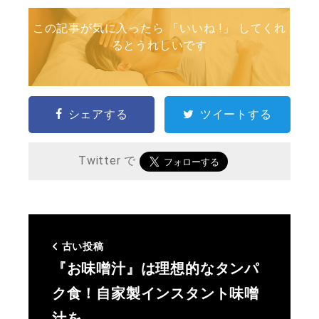
この記事が気に入ったら 「いいね !」 してくれ
るとうれしいです
シェアする
ツイートする
Twitter で
古い投稿
『お味噌汁』は理想的なタンパ
ク食！自家製インスタント味噌
汁を…