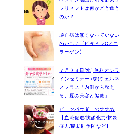
プリメントは何がどう違う
のか？
壊血病は無くなっていない
のかもよ【ビタミンCとコ
ラーゲン】
７月２９日(水) 無料オンラ
インセミナー (株)ウェルネ
スプラス「内側から整え
る、夏の美容と健康」
ビーツパウダーのすすめ
【血流促進/抗酸化力/抗炎
症力/脂肪肝予防など】