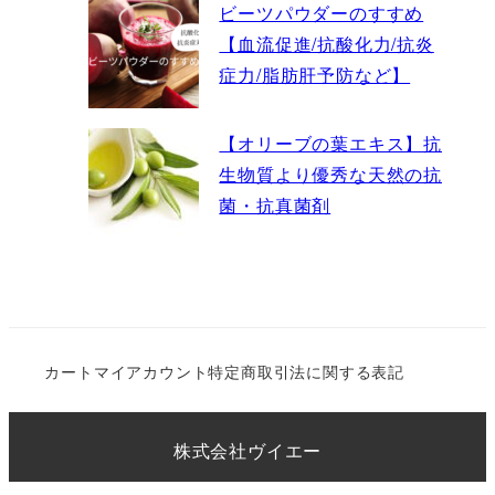
ビーツパウダーのすすめ
【血流促進/抗酸化力/抗炎
症力/脂肪肝予防など】
【オリーブの葉エキス】抗
生物質より優秀な天然の抗
菌・抗真菌剤
カート
マイアカウント
特定商取引法に関する表記
株式会社ヴイエー