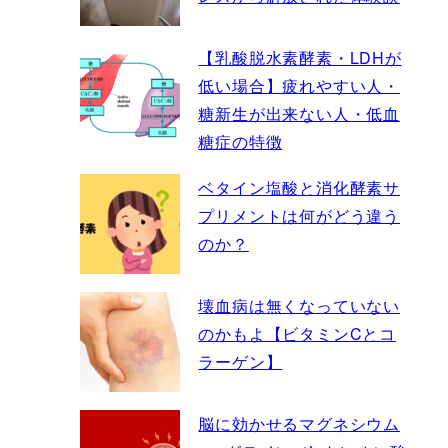
【乳酸脱水素酵素・LDHが
低い場合】疲れやすい人・
糖新生が出来ない人・低血
糖症の特徴
ベタイン塩酸と消化酵素サ
プリメントは何がどう違う
のか？
壊血病は無くなっていない
のかもよ【ビタミンCとコ
ラーゲン】
脳に効かせるマグネシウム