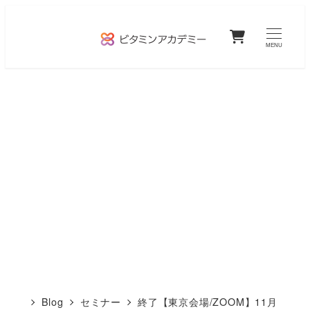
メ
0
イ
MENU
ン
コ
ン
テ
ン
ツ
へ
移
動
Blog
セミナー
終了【東京会場/ZOOM】11月