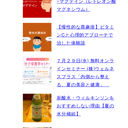
~マグテイン（L-トレオン酸
マグネシウム）
【慢性的な蕁麻疹】ビタミ
ンCと心理的アプローチで
治した体験談
７月２９日(水) 無料オンラ
インセミナー (株)ウェルネ
スプラス「内側から整え
る、夏の美容と健康」
炭酸水・ウィルキンソンを
おすすめしない理由【夏の
水分補給】