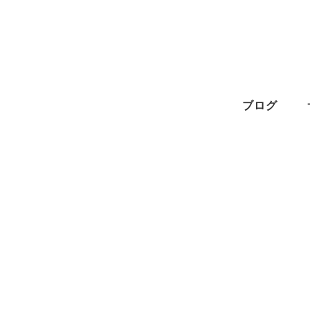
メ
イ
ン
コ
ン
ブログ
テ
ン
ツ
へ
移
動