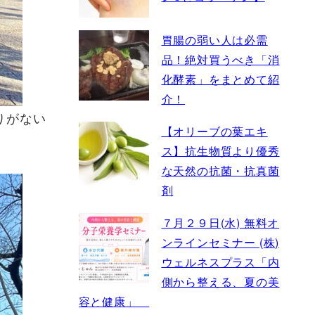
胃腸の弱い人は必需
品！絶対買うべき「消
化酵素」をまとめて紹
介！
りがない
【オリーブの葉エキ
ス】抗生物質より優秀
な天然の抗菌・抗真菌
剤
７月２９日(水) 無料オ
ンラインセミナー (株)
ウェルネスプラス「内
側から整える、夏の美
容と健康」