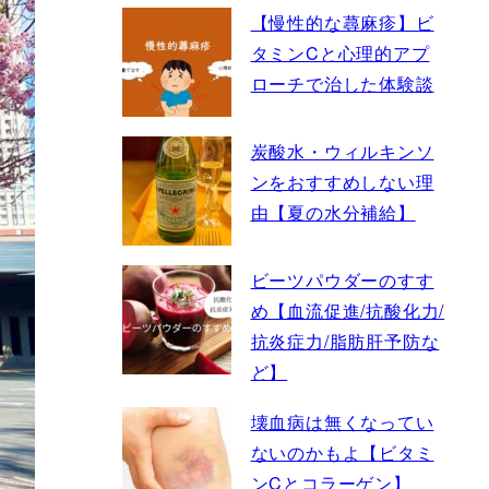
【慢性的な蕁麻疹】ビ
タミンCと心理的アプ
ローチで治した体験談
炭酸水・ウィルキンソ
ンをおすすめしない理
由【夏の水分補給】
ビーツパウダーのすす
め【血流促進/抗酸化力/
抗炎症力/脂肪肝予防な
ど】
壊血病は無くなってい
ないのかもよ【ビタミ
ンCとコラーゲン】