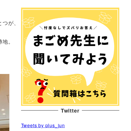
とつが、
跡地。
Twitter
Tweets by plus_jun