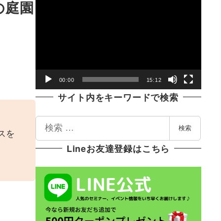
動
の庭園
画
プ
レ
ー
ヤ
00:00
15:12
ー
サイト内をキーワードで検索
検
検索
スを
索
Lineお友達登録はこちら