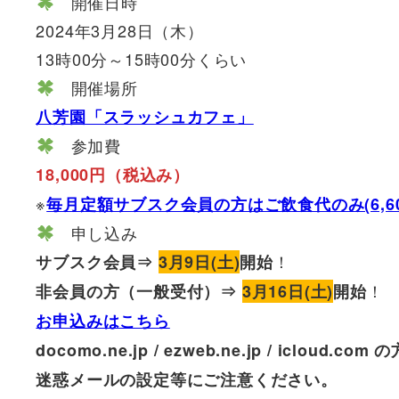
開催日時
2024年3月28日（木）
13時00分～15時00分くらい
開催場所
八芳園「スラッシュカフェ」
参加費
18,000円（税込み）
※
毎月定額サブスク会員の方はご飲食代のみ(6,6
申し込み
！
サブスク会員⇒
3月9日(土)
開始
！
非会員の方（一般受付）⇒
3月16日(土)
開始
お申込みはこちら
docomo.ne.jp / ezweb.ne.jp / i
迷惑メールの設定等にご注意ください。