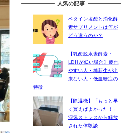
人気の記事
ベタイン塩酸と消化酵
素サプリメントは何が
どう違うのか？
【乳酸脱水素酵素・
LDHが低い場合】疲れ
やすい人・糖新生が出
来ない人・低血糖症の
特徴
【除湿機】「もっと早
く買えばよかった！」
湿気ストレスから解放
された体験談