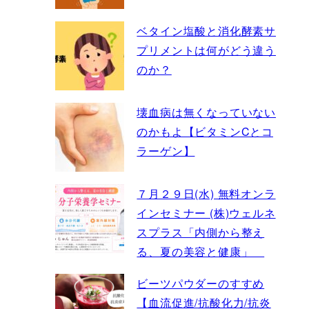
ベタイン塩酸と消化酵素サ
プリメントは何がどう違う
のか？
壊血病は無くなっていない
のかもよ【ビタミンCとコ
ラーゲン】
７月２９日(水) 無料オンラ
インセミナー (株)ウェルネ
スプラス「内側から整え
る、夏の美容と健康」
ビーツパウダーのすすめ
【血流促進/抗酸化力/抗炎