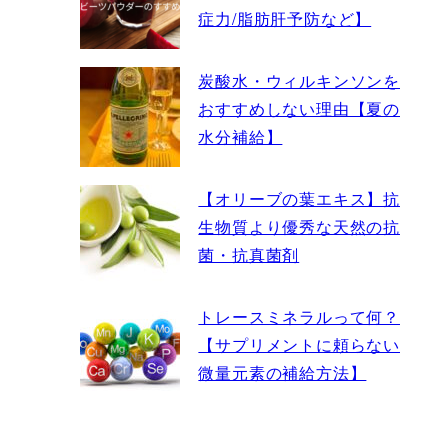
症力/脂肪肝予防など】
炭酸水・ウィルキンソンを
おすすめしない理由【夏の
水分補給】
【オリーブの葉エキス】抗
生物質より優秀な天然の抗
菌・抗真菌剤
トレースミネラルって何？
【サプリメントに頼らない
微量元素の補給方法】