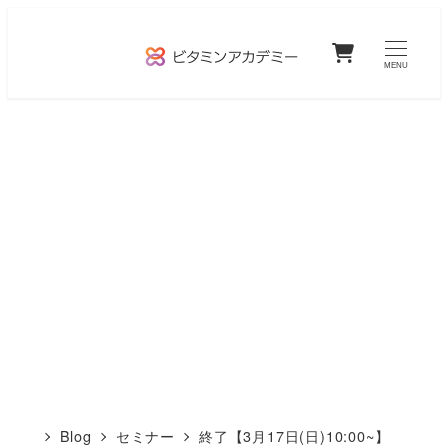
メ
0
イ
MENU
ン
コ
ン
テ
ン
ツ
へ
移
動
Blog
セミナー
終了【3月17日(日)10:00~】