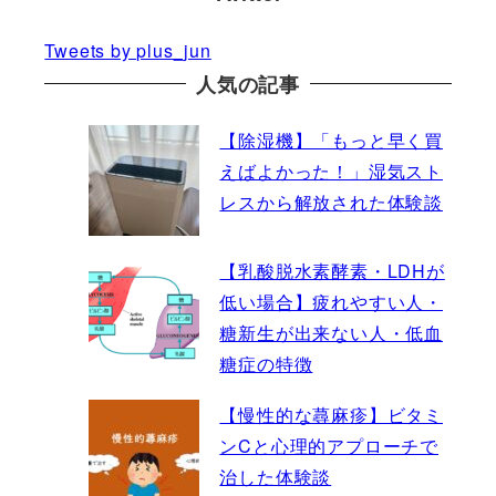
Tweets by plus_jun
人気の記事
【除湿機】「もっと早く買
えばよかった！」湿気スト
レスから解放された体験談
【乳酸脱水素酵素・LDHが
低い場合】疲れやすい人・
糖新生が出来ない人・低血
糖症の特徴
【慢性的な蕁麻疹】ビタミ
ンCと心理的アプローチで
治した体験談