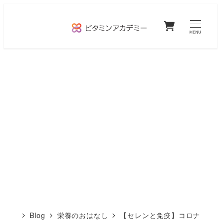
メ
0
イ
MENU
ン
コ
ン
テ
ン
ツ
へ
移
動
Blog
栄養のおはなし
【セレンと免疫】コロナ