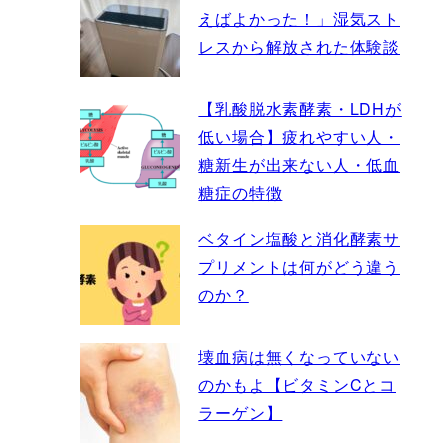
えばよかった！」湿気スト
レスから解放された体験談
【乳酸脱水素酵素・LDHが
低い場合】疲れやすい人・
糖新生が出来ない人・低血
糖症の特徴
ベタイン塩酸と消化酵素サ
プリメントは何がどう違う
のか？
壊血病は無くなっていない
のかもよ【ビタミンCとコ
ラーゲン】