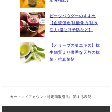
水分補給】
ビーツパウダーのすすめ
【血流促進/抗酸化力/抗炎
症力/脂肪肝予防など】
【オリーブの葉エキス】抗
生物質より優秀な天然の抗
菌・抗真菌剤
カート
マイアカウント
特定商取引法に関する表記