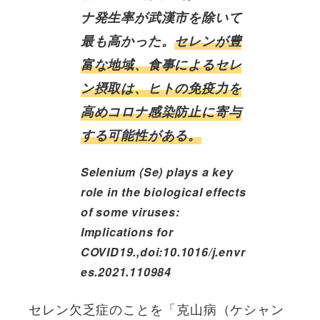
ナ発生率が武漢市を除いて
最も高かった。
セレンが豊
富な地域、食事によるセレ
ン摂取は、ヒトの免疫力を
高めコロナ感染防止に寄与
する可能性がある。
Selenium (Se) plays a key
role in the biological effects
of some viruses:
Implications for
COVID19.,doi:10.1016/j.envr
es.2021.110984
セレン欠乏症のことを「克山病（ケシャン