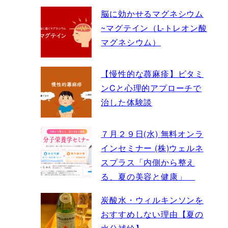
脳に効かせるマグネシウム
~マグテイン（L-トレオン酸
マグネシウム）
【慢性的な蕁麻疹】ビタミ
ンCと心理的アプローチで
治した体験談
７月２９日(水) 無料オンラ
インセミナー (株)ウェルネ
スプラス「内側から整え
る、夏の美容と健康」
炭酸水・ウィルキンソンを
おすすめしない理由【夏の