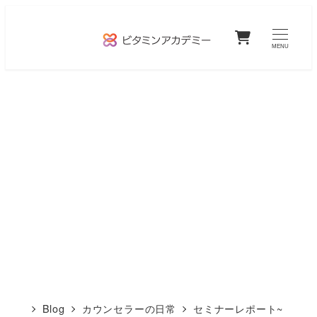
メ
0
イ
MENU
ン
コ
ン
テ
ン
ツ
へ
移
動
Blog
カウンセラーの日常
セミナーレポート~