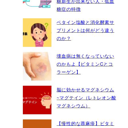
糖新生が出来ない人・低血
糖症の特徴
ベタイン塩酸と消化酵素サ
プリメントは何がどう違う
のか？
壊血病は無くなっていない
のかもよ【ビタミンCとコ
ラーゲン】
脳に効かせるマグネシウム
~マグテイン（L-トレオン酸
マグネシウム）
【慢性的な蕁麻疹】ビタミ