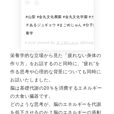
#山梨 #金丸文化農園 #金丸文化学園 #カ
チあるジュギョウ #まごめじゅん #分子栄
養学
A post shared by
まごめじゅん
(@magome_jun) on
栄養学的な立場から見た「疲れない身体の
作り方」をお話するのと同時に、”疲れ”を
作る思考や心理的な背景についても同時に
お話いたしました。
脳は基礎代謝の20％を消費するエネルギー
の大食い臓器です。
どのような思考が、脳のエネルギーを代謝
を低下させるのか？脳のエネルギーの過剰