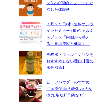
ンCと心理的アプローチで
治した体験談
７月２９日(水) 無料オンラ
インセミナー (株)ウェルネ
スプラス「内側から整え
る、夏の美容と健康」
炭酸水・ウィルキンソンを
おすすめしない理由【夏の
水分補給】
ビーツパウダーのすすめ
【血流促進/抗酸化力/抗炎
症力/脂肪肝予防など】