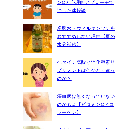
ンCと心理的アプローチで
治した体験談
炭酸水・ウィルキンソンを
おすすめしない理由【夏の
水分補給】
ベタイン塩酸と消化酵素サ
プリメントは何がどう違う
のか？
壊血病は無くなっていない
のかもよ【ビタミンCとコ
ラーゲン】