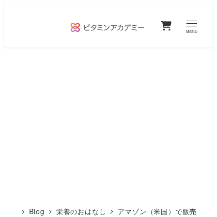
メ
0
イ
MENU
ン
コ
ン
テ
ン
ツ
へ
移
動
Blog
栄養のおはなし
アマゾン（米国）で販売