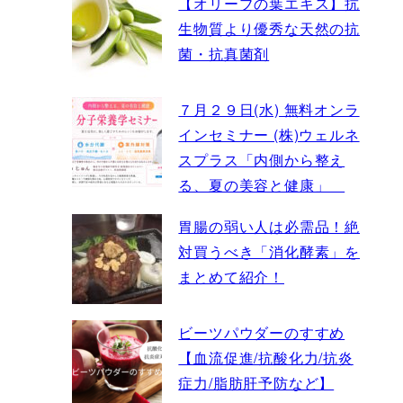
【オリーブの葉エキス】抗
生物質より優秀な天然の抗
菌・抗真菌剤
７月２９日(水) 無料オンラ
インセミナー (株)ウェルネ
スプラス「内側から整え
る、夏の美容と健康」
胃腸の弱い人は必需品！絶
対買うべき「消化酵素」を
まとめて紹介！
ビーツパウダーのすすめ
【血流促進/抗酸化力/抗炎
症力/脂肪肝予防など】