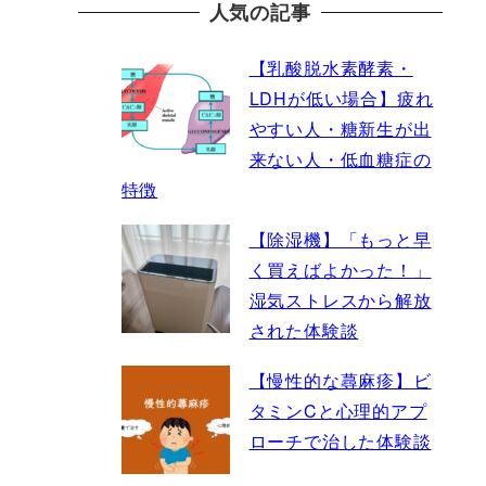
人気の記事
【乳酸脱水素酵素・
LDHが低い場合】疲れ
やすい人・糖新生が出
来ない人・低血糖症の
特徴
【除湿機】「もっと早
く買えばよかった！」
湿気ストレスから解放
された体験談
【慢性的な蕁麻疹】ビ
タミンCと心理的アプ
ローチで治した体験談