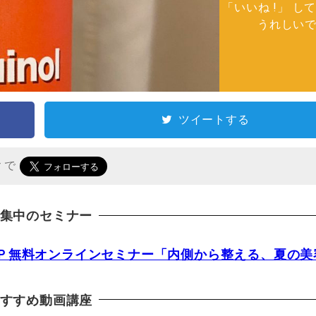
「いいね !」 し
うれしい
ツイートする
r で
集中のセミナー
ＷＰ無料オンラインセミナー「内側から整える、夏の美
すすめ動画講座