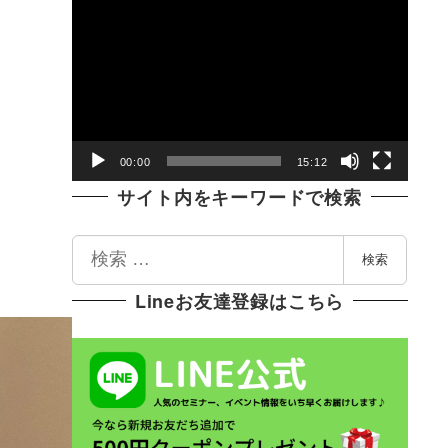
動
画
プ
レ
ー
ヤ
00:00
15:12
ー
サイト内をキーワードで検索
検
検索
索
Lineお友達登録はこちら