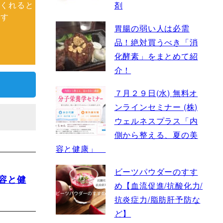
剤
てくれると
です
胃腸の弱い人は必需
品！絶対買うべき「消
化酵素」をまとめて紹
介！
７月２９日(水) 無料オ
ンラインセミナー (株)
ウェルネスプラス「内
側から整える、夏の美
容と健康」
ビーツパウダーのすす
容と健
め【血流促進/抗酸化力/
抗炎症力/脂肪肝予防な
ど】