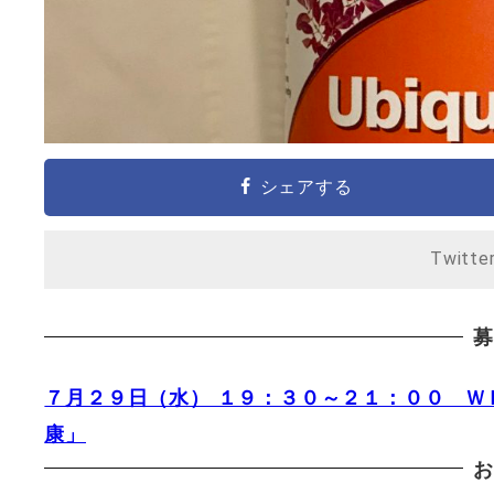
シェアする
Twitte
募
７月２９日（水） １９：３０～２１：００ 
康」
お