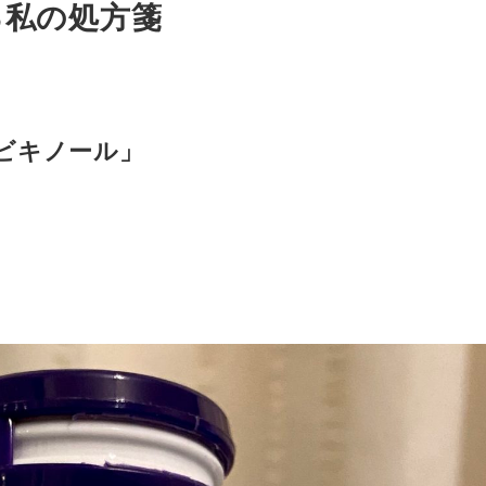
る私の処方箋
ビキノール」