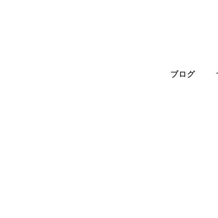
メ
イ
ン
コ
ン
ブログ
テ
ン
ツ
へ
移
動