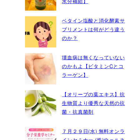
水分補給】
ベタイン塩酸と消化酵素サ
プリメントは何がどう違う
のか？
壊血病は無くなっていない
のかもよ【ビタミンCとコ
ラーゲン】
【オリーブの葉エキス】抗
生物質より優秀な天然の抗
菌・抗真菌剤
７月２９日(水) 無料オンラ
インセミナー (株)ウェルネ