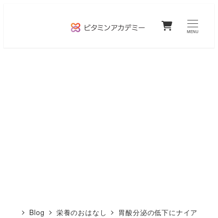
メ
0
イ
MENU
ン
コ
ン
テ
ン
ツ
へ
移
動
Blog
栄養のおはなし
胃酸分泌の低下にナイア