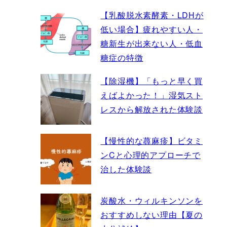
【乳酸脱水素酵素・LDHが
低い場合】疲れやすい人・
糖新生が出来ない人・低血
糖症の特徴
【除湿機】「もっと早く買
えばよかった！」湿気スト
レスから解放された体験談
【慢性的な蕁麻疹】ビタミ
ンCと心理的アプローチで
治した体験談
炭酸水・ウィルキンソンを
おすすめしない理由【夏の