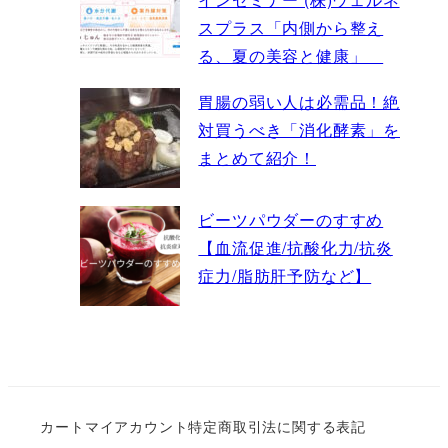
スプラス「内側から整え
る、夏の美容と健康」
胃腸の弱い人は必需品！絶
対買うべき「消化酵素」を
まとめて紹介！
ビーツパウダーのすすめ
【血流促進/抗酸化力/抗炎
症力/脂肪肝予防など】
カート
マイアカウント
特定商取引法に関する表記