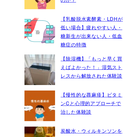
【乳酸脱水素酵素・LDHが
低い場合】疲れやすい人・
糖新生が出来ない人・低血
糖症の特徴
【除湿機】「もっと早く買
えばよかった！」湿気スト
レスから解放された体験談
【慢性的な蕁麻疹】ビタミ
ンCと心理的アプローチで
治した体験談
炭酸水・ウィルキンソンを