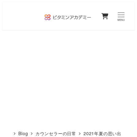
メ
0
イ
MENU
ン
コ
ン
テ
ン
ツ
へ
移
動
Blog
カウンセラーの日常
2021年夏の思い出