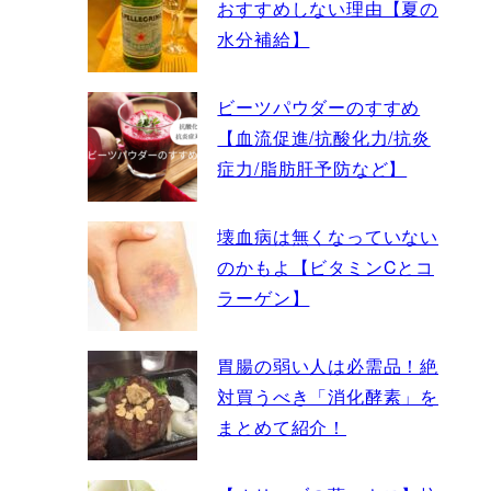
おすすめしない理由【夏の
水分補給】
ビーツパウダーのすすめ
【血流促進/抗酸化力/抗炎
症力/脂肪肝予防など】
壊血病は無くなっていない
のかもよ【ビタミンCとコ
ラーゲン】
胃腸の弱い人は必需品！絶
対買うべき「消化酵素」を
まとめて紹介！