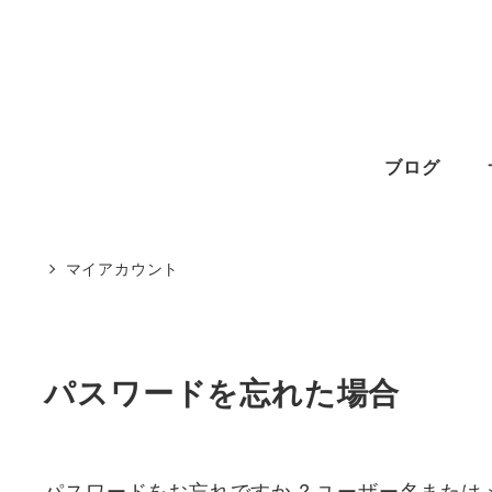
メ
イ
ン
コ
ン
ブログ
テ
ン
マイアカウント
ツ
へ
移
動
パスワードを忘れた場合
パスワードをお忘れですか ? ユーザー名また